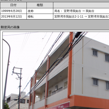
日付
種類
1999年6月28日
改称
局名： 宜野湾我如古 ⇒ 我如古
2013年8月12日
移転
宜野湾市我如古2-1-11 ⇒ 宜野湾市我如古3-
郵便局の画像