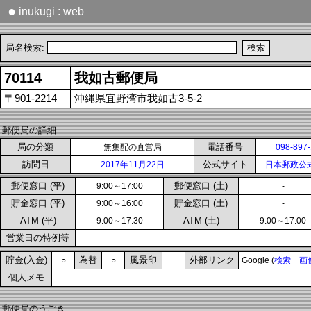
●
inukugi : web
局名検索:
70114
我如古郵便局
〒901-2214
沖縄県宜野湾市我如古3-5-2
郵便局の詳細
局の分類
電話番号
無集配の直営局
098-897
訪問日
公式サイト
2017年11月22日
日本郵政公
郵便窓口 (平)
郵便窓口 (土)
9:00～17:00
-
貯金窓口 (平)
貯金窓口 (土)
9:00～16:00
-
ATM (平)
ATM (土)
9:00～17:30
9:00～17:00
営業日の特例等
貯金(入金)
為替
風景印
外部リンク
○
○
Google (
検索
画
個人メモ
郵便局のうごき