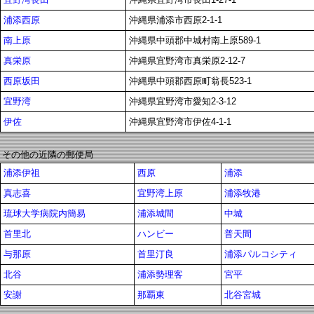
浦添西原
沖縄県浦添市西原2-1-1
南上原
沖縄県中頭郡中城村南上原589-1
真栄原
沖縄県宜野湾市真栄原2-12-7
西原坂田
沖縄県中頭郡西原町翁長523-1
宜野湾
沖縄県宜野湾市愛知2-3-12
伊佐
沖縄県宜野湾市伊佐4-1-1
その他の近隣の郵便局
浦添伊祖
西原
浦添
真志喜
宜野湾上原
浦添牧港
琉球大学病院内簡易
浦添城間
中城
首里北
ハンビー
普天間
与那原
首里汀良
浦添パルコシティ
北谷
浦添勢理客
宮平
安謝
那覇東
北谷宮城