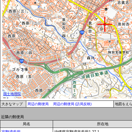
大きなマップ
周辺の郵便局
周辺の郵便局 (訪局反映)
地図をえ
近隣の郵便局
局名
所在地
宜野湾長田
沖縄県宜野湾市長田1-27-1