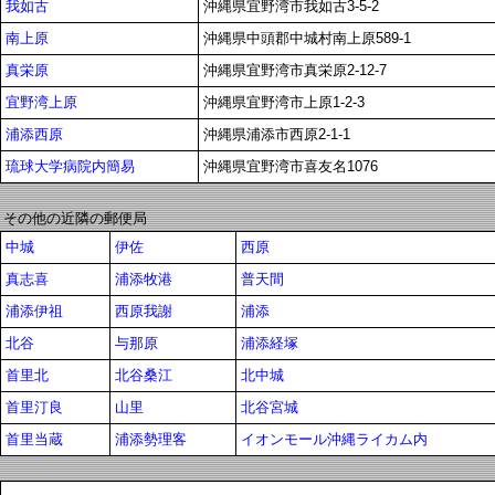
我如古
沖縄県宜野湾市我如古3-5-2
南上原
沖縄県中頭郡中城村南上原589-1
真栄原
沖縄県宜野湾市真栄原2-12-7
宜野湾上原
沖縄県宜野湾市上原1-2-3
浦添西原
沖縄県浦添市西原2-1-1
琉球大学病院内簡易
沖縄県宜野湾市喜友名1076
その他の近隣の郵便局
中城
伊佐
西原
真志喜
浦添牧港
普天間
浦添伊祖
西原我謝
浦添
北谷
与那原
浦添経塚
首里北
北谷桑江
北中城
首里汀良
山里
北谷宮城
首里当蔵
浦添勢理客
イオンモール沖縄ライカム内