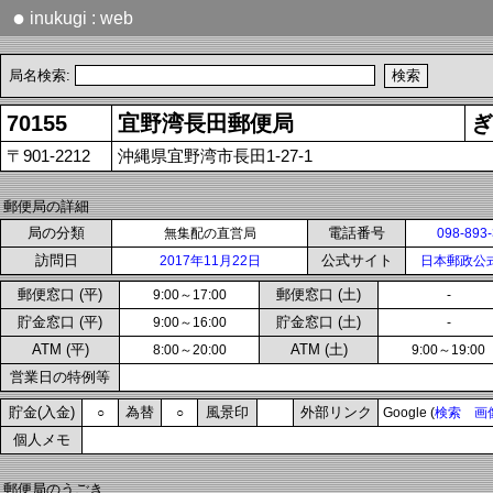
●
inukugi : web
局名検索:
70155
宜野湾長田郵便局
ぎ
〒901-2212
沖縄県宜野湾市長田1-27-1
郵便局の詳細
局の分類
電話番号
無集配の直営局
098-893
訪問日
公式サイト
2017年11月22日
日本郵政公
郵便窓口 (平)
郵便窓口 (土)
9:00～17:00
-
貯金窓口 (平)
貯金窓口 (土)
9:00～16:00
-
ATM (平)
ATM (土)
8:00～20:00
9:00～19:00
営業日の特例等
貯金(入金)
為替
風景印
外部リンク
○
○
Google (
検索
画
個人メモ
郵便局のうごき