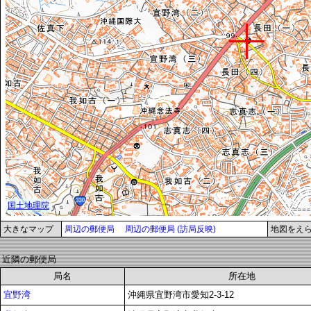
大きなマップ
周辺の郵便局
周辺の郵便局 (訪局反映)
地図をえ
近隣の郵便局
局名
所在地
宜野湾
沖縄県宜野湾市愛知2-3-12