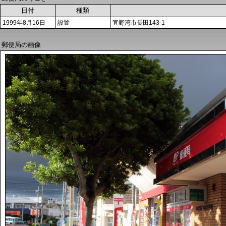
日付
種類
1999年8月16日
設置
宜野湾市長田143-1
郵便局の画像