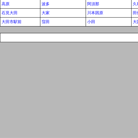
高原
波多
阿須那
久
石見大田
大家
川本因原
田
大田市駅前
窪田
小田
大