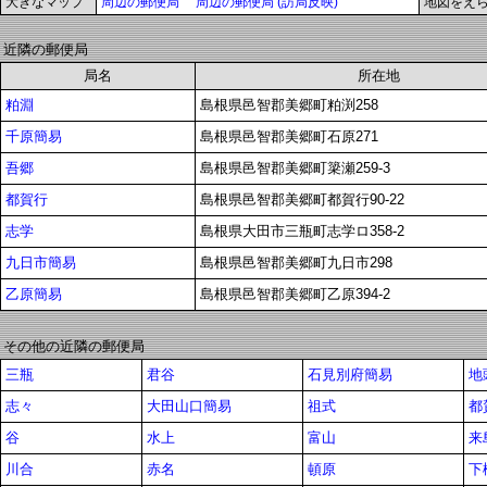
大きなマップ
周辺の郵便局
周辺の郵便局 (訪局反映)
地図をえ
近隣の郵便局
局名
所在地
粕淵
島根県邑智郡美郷町粕渕258
千原簡易
島根県邑智郡美郷町石原271
吾郷
島根県邑智郡美郷町簗瀬259-3
都賀行
島根県邑智郡美郷町都賀行90-22
志学
島根県大田市三瓶町志学ロ358-2
九日市簡易
島根県邑智郡美郷町九日市298
乙原簡易
島根県邑智郡美郷町乙原394-2
その他の近隣の郵便局
三瓶
君谷
石見別府簡易
地
志々
大田山口簡易
祖式
都
谷
水上
富山
来
川合
赤名
頓原
下