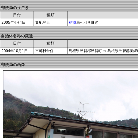
郵便局のうごき
日付
種類
2005年4月4日
集配廃止
粕淵
局へ引き継ぎ
自治体名称の変遷
日付
種類
2004年10月1日
市町村合併
島根県邑智郡邑智町 ⇒ 島根県邑智郡美郷
郵便局の画像