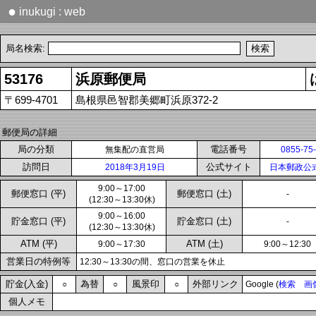
●
inukugi : web
局名検索:
53176
浜原郵便局
〒699-4701
島根県邑智郡美郷町浜原372-2
郵便局の詳細
局の分類
電話番号
無集配の直営局
0855-75
訪問日
公式サイト
2018年3月19日
日本郵政公
9:00～17:00
郵便窓口 (平)
郵便窓口 (土)
-
(12:30～13:30休)
9:00～16:00
貯金窓口 (平)
貯金窓口 (土)
-
(12:30～13:30休)
ATM (平)
ATM (土)
9:00～17:30
9:00～12:30
営業日の特例等
12:30～13:30の間、窓口の営業を休止
貯金(入金)
為替
風景印
外部リンク
○
○
○
Google (
検索
画
個人メモ