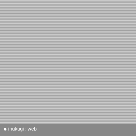
●
inukugi : web