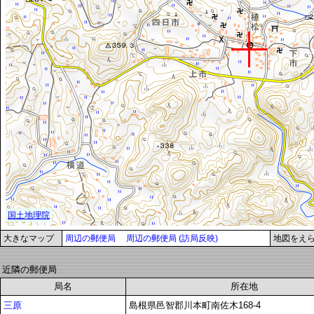
大きなマップ
周辺の郵便局
周辺の郵便局 (訪局反映)
地図をえ
近隣の郵便局
局名
所在地
三原
島根県邑智郡川本町南佐木168-4