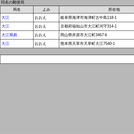
同名の郵便局
局名
よみ
所在地
大江
おおえ
岐阜県海津市海津町古中島118-1
大江
おおえ
京都府福知山市大江町河守314-1
大江簡易
おおえ
岡山県井原市大江町3467-6
大江
おおえ
熊本県天草市天草町大江7540-1