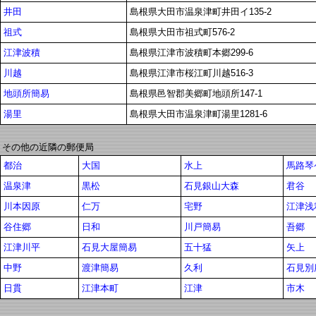
井田
島根県大田市温泉津町井田イ135-2
祖式
島根県大田市祖式町576-2
江津波積
島根県江津市波積町本郷299-6
川越
島根県江津市桜江町川越516-3
地頭所簡易
島根県邑智郡美郷町地頭所147-1
湯里
島根県大田市温泉津町湯里1281-6
その他の近隣の郵便局
都治
大国
水上
馬路琴
温泉津
黒松
石見銀山大森
君谷
川本因原
仁万
宅野
江津浅
谷住郷
日和
川戸簡易
吾郷
江津川平
石見大屋簡易
五十猛
矢上
中野
渡津簡易
久利
石見別
日貫
江津本町
江津
市木