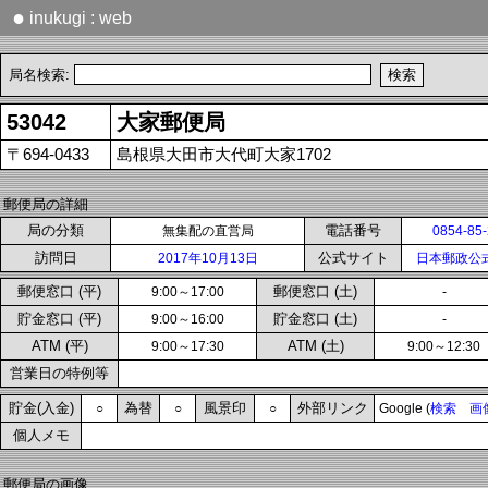
●
inukugi : web
局名検索:
53042
大家郵便局
〒694-0433
島根県大田市大代町大家1702
郵便局の詳細
局の分類
電話番号
無集配の直営局
0854-85
訪問日
公式サイト
2017年10月13日
日本郵政公
郵便窓口 (平)
郵便窓口 (土)
9:00～17:00
-
貯金窓口 (平)
貯金窓口 (土)
9:00～16:00
-
ATM (平)
ATM (土)
9:00～17:30
9:00～12:30
営業日の特例等
貯金(入金)
為替
風景印
外部リンク
○
○
○
Google (
検索
画
個人メモ
郵便局の画像