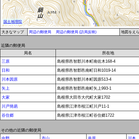
大きなマップ
周辺の郵便局
周辺の郵便局 (訪局反映)
地図をえ
近隣の郵便局
局名
所在地
三原
島根県邑智郡川本町南佐木168-4
日和
島根県邑智郡邑南町日和1019-14
川本因原
島根県邑智郡川本町因原513-4
矢上
島根県邑智郡邑南町矢上993-1
大家
島根県大田市大代町大家1702
川戸簡易
島根県江津市桜江町川戸11-1
谷住郷
島根県江津市桜江町谷住郷1722
その他の近隣の郵便局
中野
市山
井原
川本