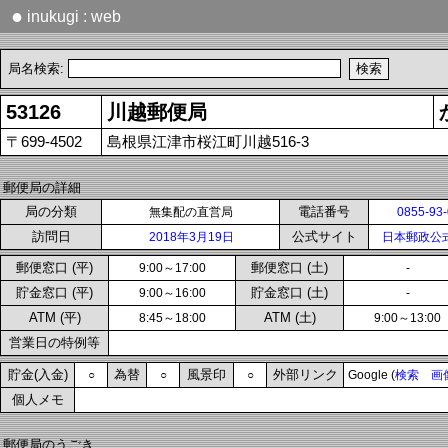
●
inukugi : web
局名検索:
53126
川越郵便局
〒699-4502
島根県江津市桜江町川越516-3
郵便局の詳細
局の分類
電話番号
無集配の直営局
0855-93
訪問日
公式サイト
2018年3月19日
日本郵政公
郵便窓口 (平)
郵便窓口 (土)
9:00～17:00
-
貯金窓口 (平)
貯金窓口 (土)
9:00～16:00
-
ATM (平)
ATM (土)
8:45～18:00
9:00～13:00
営業日の特例等
貯金(入金)
為替
風景印
外部リンク
○
○
○
Google (
検索
画
個人メモ
郵便局のうごき