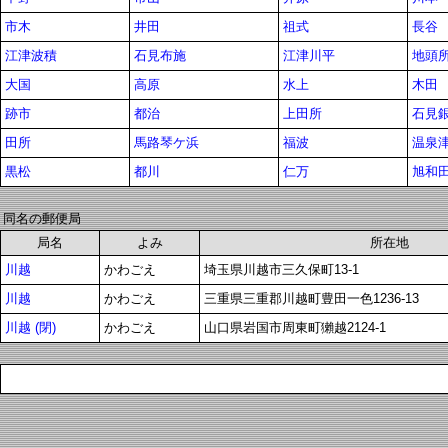
市木
井田
祖式
長谷
江津波積
石見布施
江津川平
地頭
大国
高原
水上
木田
跡市
都治
上田所
石見
田所
馬路琴ケ浜
福波
温泉
黒松
都川
仁万
旭和
同名の郵便局
局名
よみ
所在地
川越
かわごえ
埼玉県川越市三久保町13-1
川越
かわごえ
三重県三重郡川越町豊田一色1236-13
川越 (閉)
かわごえ
山口県岩国市周東町獺越2124-1