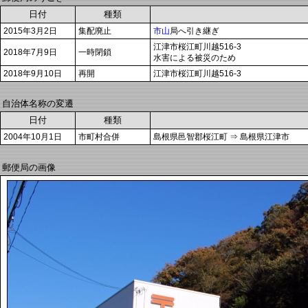
日付
種類
2015年3月2日
集配廃止
市山
局へ引き継ぎ
江津市桜江町川越516-3
2018年7月9日
一時閉鎖
水害による被災のため
2018年9月10日
再開
江津市桜江町川越516-3
自治体名称の変遷
日付
種類
2004年10月1日
市町村合併
島根県邑智郡桜江町 ⇒ 島根県江津市
郵便局の画像