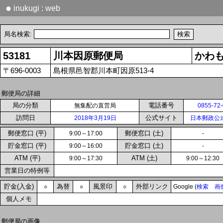
●
inukugi : web
局名検索:
53181
川本因原郵便局
かわ
〒696-0003
島根県邑智郡川本町因原513-4
郵便局の詳細
局の分類
電話番号
無集配の直営局
0855-72
訪問日
公式サイト
2018年3月19日
日本郵政公
郵便窓口 (平)
郵便窓口 (土)
9:00～17:00
-
貯金窓口 (平)
貯金窓口 (土)
9:00～16:00
-
ATM (平)
ATM (土)
9:00～17:30
9:00～12:30
営業日の特例等
貯金(入金)
為替
風景印
外部リンク
○
○
○
Google (
検索
画
個人メモ
郵便局の画像