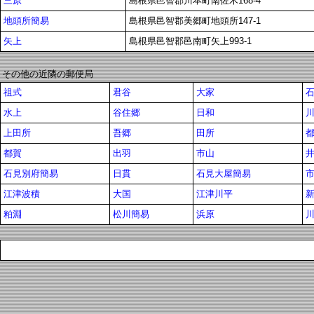
三原
島根県邑智郡川本町南佐木168-4
地頭所簡易
島根県邑智郡美郷町地頭所147-1
矢上
島根県邑智郡邑南町矢上993-1
その他の近隣の郵便局
祖式
君谷
大家
水上
谷住郷
日和
上田所
吾郷
田所
都賀
出羽
市山
石見別府簡易
日貫
石見大屋簡易
江津波積
大国
江津川平
粕淵
松川簡易
浜原