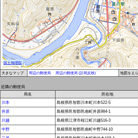
大きなマップ
周辺の郵便局
周辺の郵便局 (訪局反映)
地図をえ
近隣の郵便局
局名
所在地
川本
島根県邑智郡川本町川本522-5
井原
島根県邑智郡邑南町井原984-1
川越
島根県江津市桜江町川越516-3
中野
島根県邑智郡邑南町中野744-10