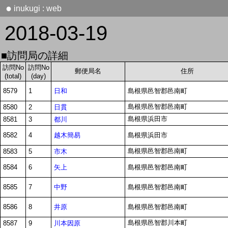
●
inukugi : web
2018-03-19
■訪問局の詳細
訪問No
訪問No
郵便局名
住所
(total)
(day)
日和
8579
1
島根県邑智郡邑南町
島根県邑智郡邑南町
日貫
8580
2
島根県浜田市
都川
8581
3
越木簡易
8582
4
島根県浜田市
島根県邑智郡邑南町
市木
8583
5
矢上
8584
6
島根県邑智郡邑南町
中野
8585
7
島根県邑智郡邑南町
井原
8586
8
島根県邑智郡邑南町
島根県邑智郡川本町
川本因原
8587
9