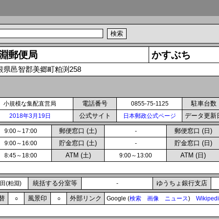
淵郵便局
かすぶち
根県邑智郡美郷町粕渕258
電話番号
駐車台数
小規模な集配直営局
0855-75-1125
公式サイト
データ更新
2018年3月19日
日本郵政公式ページ
郵便窓口 (土)
郵便窓口 (日)
9:00～17:00
-
貯金窓口 (土)
貯金窓口 (日)
9:00～16:00
-
ATM (土)
ATM (日)
8:45～18:00
9:00～13:00
統括する分室等
ゆうちょ銀行支店
田(粕淵)
-
替
風景印
外部リンク
○
○
Google (
検索
画像
ニュース
)
Wikiped