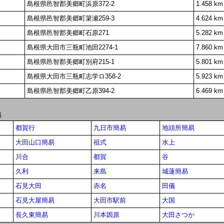
島根県邑智郡美郷町浜原372-2
1.458 km
島根県邑智郡美郷町簗瀬259-3
4.624 km
島根県邑智郡美郷町石原271
5.282 km
島根県大田市三瓶町池田2274-1
7.860 km
島根県邑智郡美郷町別府215-1
5.801 km
島根県大田市三瓶町志学ロ358-2
5.923 km
島根県邑智郡美郷町乙原394-2
6.469 km
局
都賀行
九日市簡易
地頭所簡易
大田山口簡易
祖式
水上
川合
都賀
谷
久利
来島
城蓮簡易
石見大田
赤名
田儀
石見大屋簡易
大田市駅前
大国
長久東簡易
川本因原
大田さつか