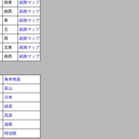
南東
経路マップ
南西
経路マップ
東
経路マップ
北
経路マップ
西
経路マップ
北東
経路マップ
南西
経路マップ
角井簡易
富山
川本
頓原
高原
波根
阿須那