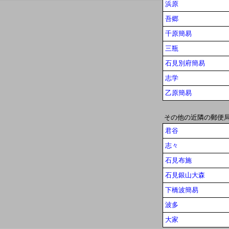
浜原
吾郷
千原簡易
三瓶
石見別府簡易
志学
乙原簡易
その他の近隣の郵便
君谷
志々
石見布施
石見銀山大森
下橋波簡易
波多
大家