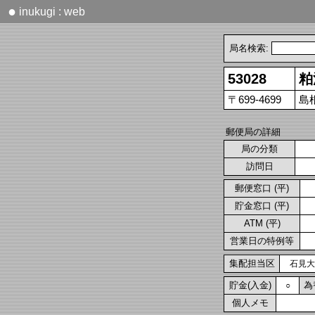
●
inukugi : web
局名検索:
53028
粕
〒699-4699
島
郵便局の詳細
局の分類
訪問日
郵便窓口 (平)
貯金窓口 (平)
ATM (平)
営業日の特例等
集配担当区
石見大
貯金(入金)
為
○
個人メモ