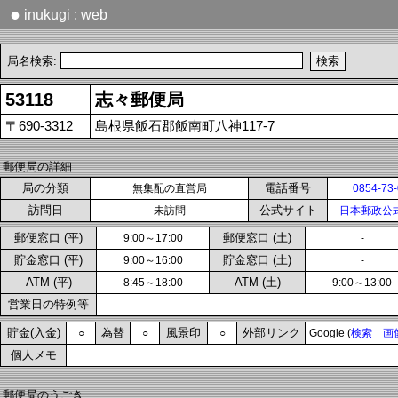
●
inukugi : web
局名検索:
53118
志々郵便局
〒690-3312
島根県飯石郡飯南町八神117-7
郵便局の詳細
局の分類
電話番号
無集配の直営局
0854-73
訪問日
公式サイト
未訪問
日本郵政公
郵便窓口 (平)
郵便窓口 (土)
9:00～17:00
-
貯金窓口 (平)
貯金窓口 (土)
9:00～16:00
-
ATM (平)
ATM (土)
8:45～18:00
9:00～13:00
営業日の特例等
貯金(入金)
為替
風景印
外部リンク
○
○
○
Google (
検索
画
個人メモ
郵便局のうごき