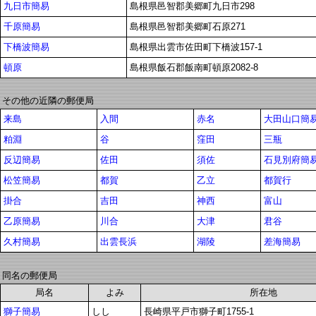
九日市簡易
島根県邑智郡美郷町九日市298
千原簡易
島根県邑智郡美郷町石原271
下橋波簡易
島根県出雲市佐田町下橋波157-1
頓原
島根県飯石郡飯南町頓原2082-8
その他の近隣の郵便局
来島
入間
赤名
大田山口簡
粕淵
谷
窪田
三瓶
反辺簡易
佐田
須佐
石見別府簡
松笠簡易
都賀
乙立
都賀行
掛合
吉田
神西
富山
乙原簡易
川合
大津
君谷
久村簡易
出雲長浜
湖陵
差海簡易
同名の郵便局
局名
よみ
所在地
獅子簡易
しし
長崎県平戸市獅子町1755-1