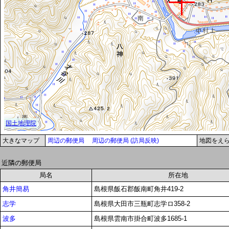
大きなマップ
周辺の郵便局
周辺の郵便局 (訪局反映)
地図をえ
近隣の郵便局
局名
所在地
角井簡易
島根県飯石郡飯南町角井419-2
志学
島根県大田市三瓶町志学ロ358-2
波多
島根県雲南市掛合町波多1685-1