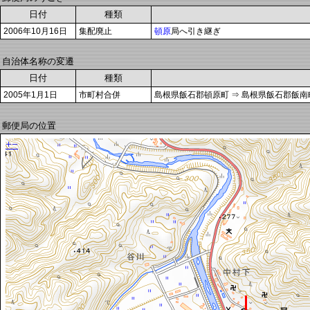
日付
種類
2006年10月16日
集配廃止
頓原
局へ引き継ぎ
自治体名称の変遷
日付
種類
2005年1月1日
市町村合併
島根県飯石郡頓原町 ⇒ 島根県飯石郡飯南
郵便局の位置