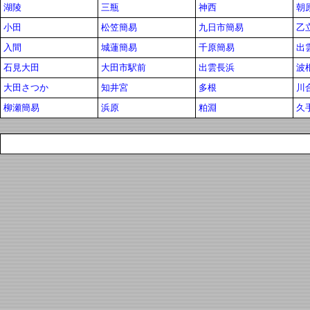
湖陵
三瓶
神西
朝
小田
松笠簡易
九日市簡易
乙
入間
城蓮簡易
千原簡易
出
石見大田
大田市駅前
出雲長浜
波
大田さつか
知井宮
多根
川
柳瀬簡易
浜原
粕淵
久