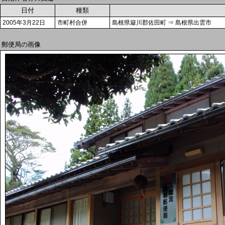
日付
種類
2005年3月22日
市町村合併
島根県簸川郡佐田町 ⇒ 島根県出雲市
郵便局の画像