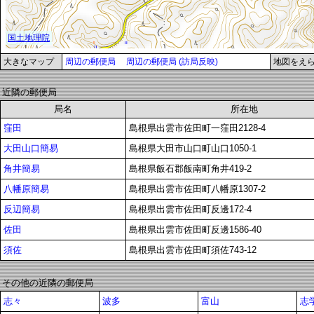
大きなマップ
周辺の郵便局
周辺の郵便局 (訪局反映)
地図をえ
近隣の郵便局
局名
所在地
窪田
島根県出雲市佐田町一窪田2128-4
大田山口簡易
島根県大田市山口町山口1050-1
角井簡易
島根県飯石郡飯南町角井419-2
八幡原簡易
島根県出雲市佐田町八幡原1307-2
反辺簡易
島根県出雲市佐田町反邊172-4
佐田
島根県出雲市佐田町反邊1586-40
須佐
島根県出雲市佐田町須佐743-12
その他の近隣の郵便局
志々
波多
富山
志