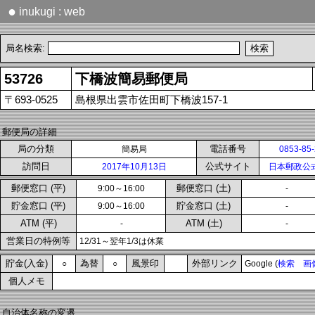
●
inukugi : web
局名検索:
53726
下橋波簡易郵便局
〒693-0525
島根県出雲市佐田町下橋波157-1
郵便局の詳細
局の分類
電話番号
簡易局
0853-85
訪問日
公式サイト
2017年10月13日
日本郵政公
郵便窓口 (平)
郵便窓口 (土)
9:00～16:00
-
貯金窓口 (平)
貯金窓口 (土)
9:00～16:00
-
ATM (平)
ATM (土)
-
-
営業日の特例等
12/31～翌年1/3は休業
貯金(入金)
為替
風景印
外部リンク
○
○
Google (
検索
画
個人メモ
自治体名称の変遷