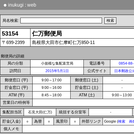
●
inukugi : web
局名検索:
53154
仁万郵便局
〒699-2399
島根県大田市仁摩町仁万850-11
郵便局の詳細
局の分類
電話番号
小規模な集配直営局
0854-88
訪問日
公式サイト
2015年5月1日
日本郵政公
郵便窓口 (平)
郵便窓口 (土)
9:00～17:00
-
貯金窓口 (平)
貯金窓口 (土)
9:00～16:00
-
ATM (平)
ATM (土)
8:45～18:00
9:00～13:00
営業日の特例等
集配担当区
統括する分室等
石見大田(仁万)
-
貯金(入金)
為替
風景印
外部リンク
○
○
○
Google (
検索
画
個人メモ