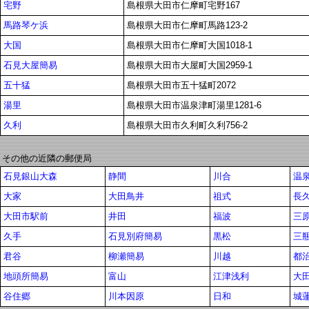
宅野
島根県大田市仁摩町宅野167
馬路琴ケ浜
島根県大田市仁摩町馬路123-2
大国
島根県大田市仁摩町大国1018-1
石見大屋簡易
島根県大田市大屋町大国2959-1
五十猛
島根県大田市五十猛町2072
湯里
島根県大田市温泉津町湯里1281-6
久利
島根県大田市久利町久利756-2
その他の近隣の郵便局
石見銀山大森
静間
川合
温
大家
大田鳥井
祖式
長
大田市駅前
井田
福波
三
久手
石見別府簡易
黒松
三
君谷
柳瀬簡易
川越
都
地頭所簡易
富山
江津浅利
大
谷住郷
川本因原
日和
城