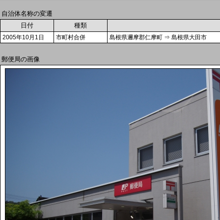
自治体名称の変遷
日付
種類
2005年10月1日
市町村合併
島根県邇摩郡仁摩町 ⇒ 島根県大田市
郵便局の画像