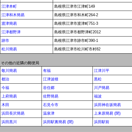
江津本町
島根県江津市江津町149
江津和木簡易
島根県江津市和木町264-2
渡津簡易
島根県江津市渡津町751-3
江津都野津
島根県江津市都野津町2012
跡市
島根県江津市跡市町390-1
松川簡易
島根県江津市松川町市村82
その他の近隣の郵便局
敬川簡易
有福
江津川平
都治
江津波積
黒松
今福
谷住郷
川戸簡易
上府簡易
佐野簡易
福波
木田
石見今市
浜田神在坂簡易
浜田長沢簡易
温泉津
上来原簡易 (閉)
浜田黒川
浜田駅裏簡易 (閉)
浜田駅前