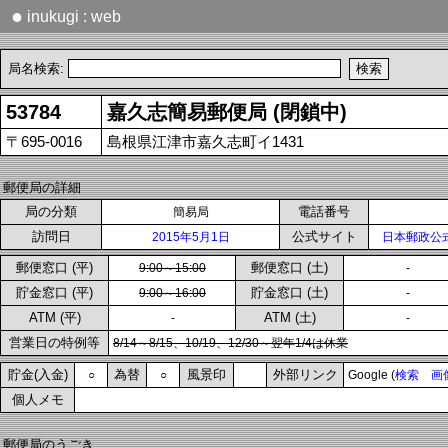
●
inukugi : web
局名検索:
53784
嘉久志簡易郵便局 (閉鎖中)
〒695-0016
島根県江津市嘉久志町イ1431
郵便局の詳細
局の分類
電話番号
簡易局
訪問日
公式サイト
2015年5月1日
日本郵政公
郵便窓口 (平)
郵便窓口 (土)
9:00～15:00
-
貯金窓口 (平)
貯金窓口 (土)
9:00～16:00
-
ATM (平)
ATM (土)
-
-
営業日の特例等
8/14～8/15、10/19、12/30～翌年1/4は休業
貯金(入金)
為替
風景印
外部リンク
○
○
Google (
検索
画
個人メモ
郵便局のうごき