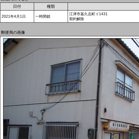
日付
種類
江津市嘉久志町イ1431
2021年4月1日
一時閉鎖
契約解除
郵便局の画像