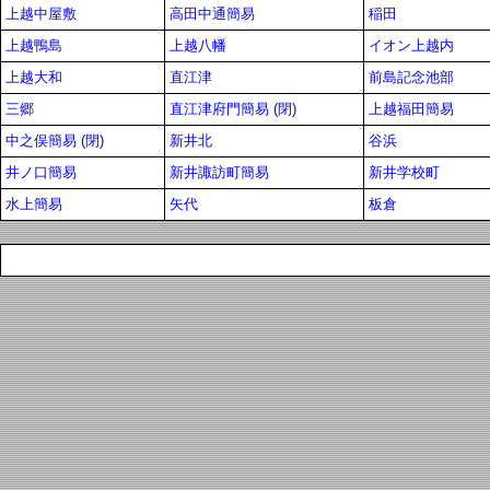
上越中屋敷
高田中通簡易
稲田
上越鴨島
上越八幡
イオン上越内
上越大和
直江津
前島記念池部
三郷
直江津府門簡易 (閉)
上越福田簡易
中之俣簡易 (閉)
新井北
谷浜
井ノ口簡易
新井諏訪町簡易
新井学校町
水上簡易
矢代
板倉