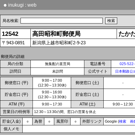
●
inukugi : web
局名検索:
12542
高田昭和町郵便局
たか
〒943-0891
新潟県上越市昭和町2-9-23
郵便局の詳細
局の分類
電話番号
無集配の直営局
025-522
訪問日
公式サイト
未訪問
日本郵政公
9:00～17:00
郵便窓口 (平)
郵便窓口 (土)
-
(12:30～13:30休)
9:00～16:00
貯金窓口 (平)
貯金窓口 (土)
-
(12:30～13:30休)
ATM (平)
ATM (土)
9:00～17:30
9:00～12:30
営業日の特例等
12:30～13:30の間、窓口の営業を休止
貯金(入金)
為替
風景印
外部リンク
○
○
○
Google (
検索
画
個人メモ