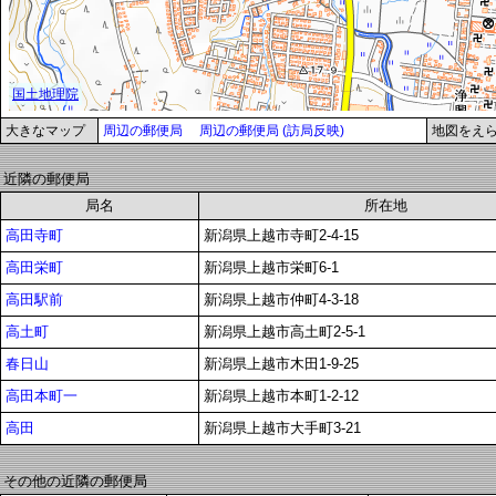
大きなマップ
周辺の郵便局
周辺の郵便局 (訪局反映)
地図をえ
近隣の郵便局
局名
所在地
高田寺町
新潟県上越市寺町2-4-15
高田栄町
新潟県上越市栄町6-1
高田駅前
新潟県上越市仲町4-3-18
高土町
新潟県上越市高土町2-5-1
春日山
新潟県上越市木田1-9-25
高田本町一
新潟県上越市本町1-2-12
高田
新潟県上越市大手町3-21
その他の近隣の郵便局