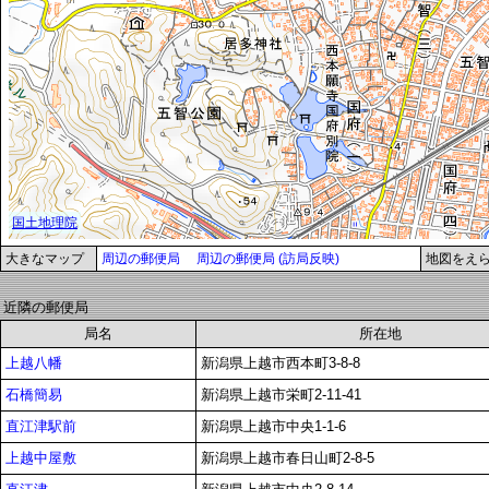
大きなマップ
周辺の郵便局
周辺の郵便局 (訪局反映)
地図をえ
近隣の郵便局
局名
所在地
上越八幡
新潟県上越市西本町3-8-8
石橋簡易
新潟県上越市栄町2-11-41
直江津駅前
新潟県上越市中央1-1-6
上越中屋敷
新潟県上越市春日山町2-8-5