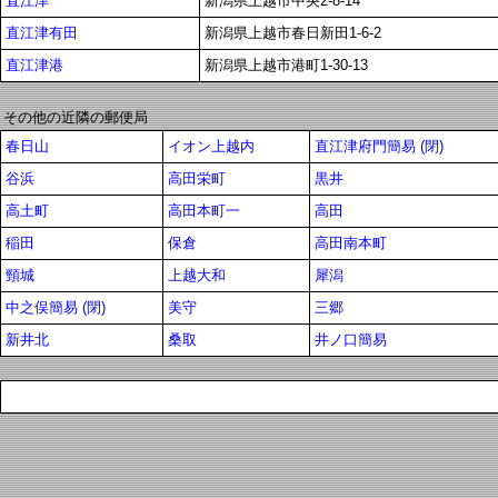
直江津
新潟県上越市中央2-8-14
直江津有田
新潟県上越市春日新田1-6-2
直江津港
新潟県上越市港町1-30-13
その他の近隣の郵便局
春日山
イオン上越内
直江津府門簡易 (閉)
谷浜
高田栄町
黒井
高土町
高田本町一
高田
稲田
保倉
高田南本町
頸城
上越大和
犀潟
中之俣簡易 (閉)
美守
三郷
新井北
桑取
井ノ口簡易