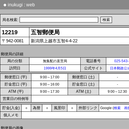
●
inukugi : web
局名検索:
12219
五智郵便局
〒942-0081
新潟県上越市五智4-4-22
郵便局の詳細
局の分類
電話番号
無集配の直営局
025-543
訪問日
公式サイト
1999年4月5日
日本郵政公
郵便窓口 (平)
郵便窓口 (土)
9:00～17:00
-
貯金窓口 (平)
貯金窓口 (土)
9:00～16:00
-
ATM (平)
ATM (土)
9:00～17:30
9:00～12:30
営業日の特例等
貯金(入金)
為替
風景印
外部リンク
○
○
○
Google (
検索
画
個人メモ
郵便局の画像