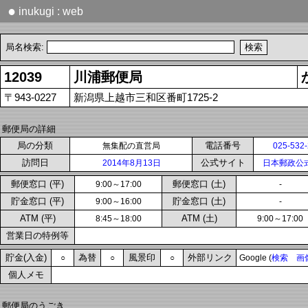
●
inukugi : web
局名検索:
12039
川浦郵便局
〒943-0227
新潟県上越市三和区番町1725-2
郵便局の詳細
局の分類
電話番号
無集配の直営局
025-532
訪問日
公式サイト
2014年8月13日
日本郵政公
郵便窓口 (平)
郵便窓口 (土)
9:00～17:00
-
貯金窓口 (平)
貯金窓口 (土)
9:00～16:00
-
ATM (平)
ATM (土)
8:45～18:00
9:00～17:00
営業日の特例等
貯金(入金)
為替
風景印
外部リンク
○
○
○
Google (
検索
画
個人メモ
郵便局のうごき