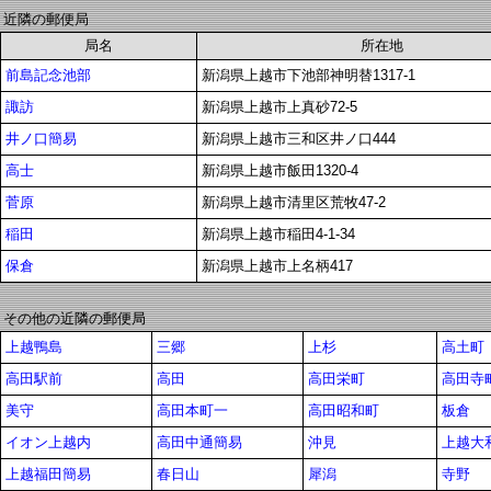
近隣の郵便局
局名
所在地
前島記念池部
新潟県上越市下池部神明替1317-1
諏訪
新潟県上越市上真砂72-5
井ノ口簡易
新潟県上越市三和区井ノ口444
高士
新潟県上越市飯田1320-4
菅原
新潟県上越市清里区荒牧47-2
稲田
新潟県上越市稲田4-1-34
保倉
新潟県上越市上名柄417
その他の近隣の郵便局
上越鴨島
三郷
上杉
高土町
高田駅前
高田
高田栄町
高田寺
美守
高田本町一
高田昭和町
板倉
イオン上越内
高田中通簡易
沖見
上越大
上越福田簡易
春日山
犀潟
寺野