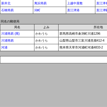
新井北
夷浜簡易
上越中屋敷
直江津
石橋簡易
潟町
直江津港
直江津
同名の郵便局
局名
よみ
所在地
川浦簡易 (廃)
かわうら
群馬県高崎市倉渕町川浦1296
川浦簡易
かわうら
山梨県山梨市三富川浦見畑412-4
河浦
かわうら
熊本県天草市河浦町河浦4833-2