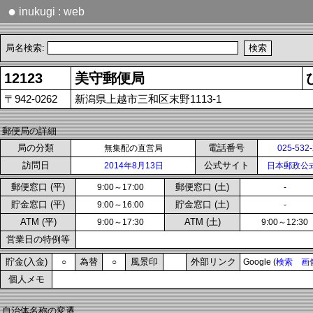
●
inukugi : web
局名検索:
12123
美守郵便局
〒942-0262
新潟県上越市三和区末野1113-1
郵便局の詳細
局の分類
電話番号
無集配の直営局
025-532
訪問日
公式サイト
2014年8月13日
日本郵政公
郵便窓口 (平)
郵便窓口 (土)
9:00～17:00
-
貯金窓口 (平)
貯金窓口 (土)
9:00～16:00
-
ATM (平)
ATM (土)
9:00～17:30
9:00～12:30
営業日の特例等
貯金(入金)
為替
風景印
外部リンク
○
○
Google (
検索
画
個人メモ
自治体名称の変遷