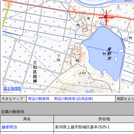
大きなマップ
周辺の郵便局
周辺の郵便局 (訪局反映)
地図をえ
近隣の郵便局
局名
所在地
越後明治
新潟県上越市頸城区森本1525-1