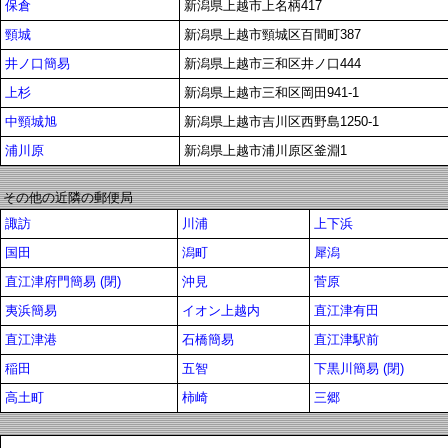
保倉
新潟県上越市上名柄417
頸城
新潟県上越市頸城区百間町387
井ノ口簡易
新潟県上越市三和区井ノ口444
上杉
新潟県上越市三和区岡田941-1
中頸城旭
新潟県上越市吉川区西野島1250-1
浦川原
新潟県上越市浦川原区釜淵1
その他の近隣の郵便局
諏訪
川浦
上下浜
国田
潟町
犀潟
直江津府門簡易 (閉)
沖見
菅原
夷浜簡易
イオン上越内
直江津有田
直江津港
石橋簡易
直江津駅前
稲田
五智
下黒川簡易 (閉)
高土町
柿崎
三郷