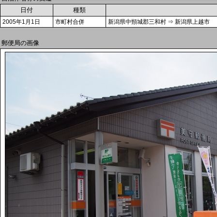
日付
種類
2005年1月1日
市町村合併
新潟県中頸城郡三和村 ⇒ 新潟県上越市
郵便局の画像