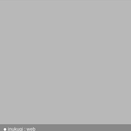
●
inukugi : web