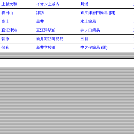
上越大和
イオン上越内
川浦
春日山
諏訪
直江津府門簡易 (閉)
高士
黒井
水上簡易
直江津港
直江津駅前
井ノ口簡易
菅原
新井諏訪町簡易
五智
保倉
新井学校町
中之俣簡易 (閉)