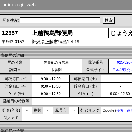
●
inukugi : web
局名検索:
12557
上越鴨島郵便局
じょう
〒943-0153
新潟県上越市鴨島1-4-19
郵便局の詳細
局の分類
電話番号
無集配の直営局
025-526
訪問日
公式サイト
未訪問
日本郵政公
郵便窓口 (平)
郵便窓口 (土)
9:00～17:00
-
貯金窓口 (平)
貯金窓口 (土)
9:00～16:00
-
ATM (平)
ATM (土)
9:00～17:30
9:00～12:30
営業日の特例等
貯金(入金)
為替
風景印
外部リンク
○
○
○
Google (
検索
画
個人メモ
郵便局の位置