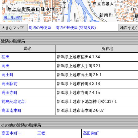
大きなマップ
周辺の郵便局
周辺の郵便局 (訪局反映)
地図をえ
近隣の郵便局
局名
所在地
稲田
新潟県上越市稲田4-1-34
高田
新潟県上越市大手町3-21
高土町
新潟県上越市高土町2-5-1
高田駅前
新潟県上越市仲町4-3-18
高田寺町
新潟県上越市寺町2-4-15
前島記念池部
新潟県上越市下池部神明替1317-1
高田南本町
新潟県上越市南本町2-6-37
その他の近隣の郵便局
高田本町一
三郷
高田栄町