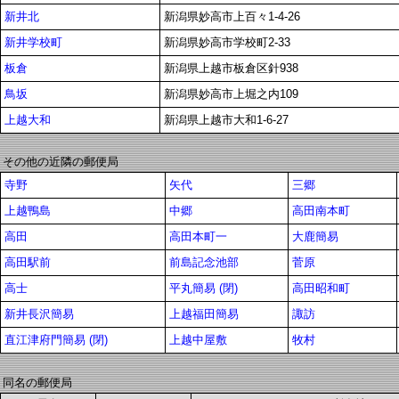
新井北
新潟県妙高市上百々1-4-26
新井学校町
新潟県妙高市学校町2-33
板倉
新潟県上越市板倉区針938
鳥坂
新潟県妙高市上堀之内109
上越大和
新潟県上越市大和1-6-27
その他の近隣の郵便局
寺野
矢代
三郷
上越鴨島
中郷
高田南本町
高田
高田本町一
大鹿簡易
高田駅前
前島記念池部
菅原
高士
平丸簡易 (閉)
高田昭和町
新井長沢簡易
上越福田簡易
諏訪
直江津府門簡易 (閉)
上越中屋敷
牧村
同名の郵便局