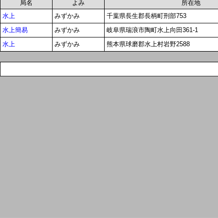
局名
よみ
所在地
水上
みずかみ
千葉県長生郡長柄町刑部753
水上簡易
みずかみ
岐阜県瑞浪市陶町水上向田361-1
水上
みずかみ
熊本県球磨郡水上村岩野2588