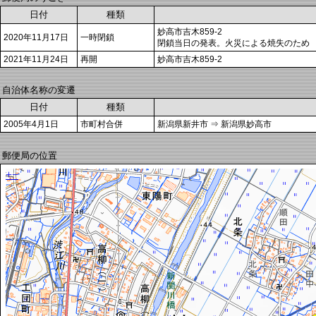
日付
種類
妙高市吉木859-2
2020年11月17日
一時閉鎖
閉鎖当日の発表。火災による焼失のため
2021年11月24日
再開
妙高市吉木859-2
自治体名称の変遷
日付
種類
2005年4月1日
市町村合併
新潟県新井市 ⇒ 新潟県妙高市
郵便局の位置