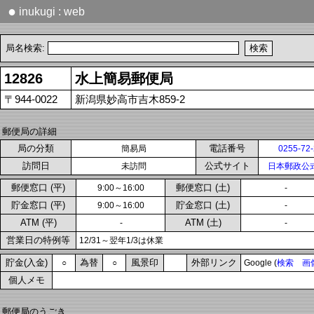
●
inukugi : web
局名検索:
12826
水上簡易郵便局
〒944-0022
新潟県妙高市吉木859-2
郵便局の詳細
局の分類
電話番号
簡易局
0255-72
訪問日
公式サイト
未訪問
日本郵政公
郵便窓口 (平)
郵便窓口 (土)
9:00～16:00
-
貯金窓口 (平)
貯金窓口 (土)
9:00～16:00
-
ATM (平)
ATM (土)
-
-
営業日の特例等
12/31～翌年1/3は休業
貯金(入金)
為替
風景印
外部リンク
○
○
Google (
検索
画
個人メモ
郵便局のうごき