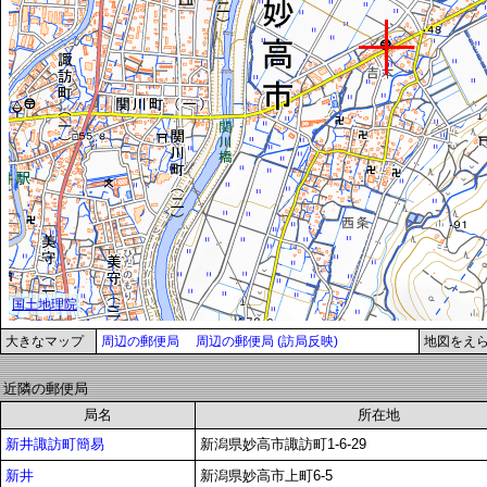
大きなマップ
周辺の郵便局
周辺の郵便局 (訪局反映)
地図をえ
近隣の郵便局
局名
所在地
新井諏訪町簡易
新潟県妙高市諏訪町1-6-29
新井
新潟県妙高市上町6-5