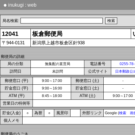
●
inukugi : web
局名検索:
12041
板倉郵便局
〒944-0131
新潟県上越市板倉区針938
郵便局の詳細
局の分類
電話番号
無集配の直営局
0255-78
訪問日
公式サイト
未訪問
日本郵政公
郵便窓口 (平)
郵便窓口 (土)
9:00～17:00
-
貯金窓口 (平)
貯金窓口 (土)
9:00～16:00
-
ATM (平)
ATM (土)
8:45～18:00
9:00～17:00
営業日の特例等
貯金(入金)
為替
風景印
外部リンク
○
○
Google (
検索
画
個人メモ
郵便局のうごき