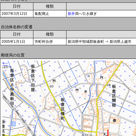
日付
種類
2007年3月12日
集配廃止
新井
局へ引き継ぎ
自治体名称の変遷
日付
種類
2005年1月1日
市町村合併
新潟県中頸城郡板倉町 ⇒ 新潟県上越市
郵便局の位置