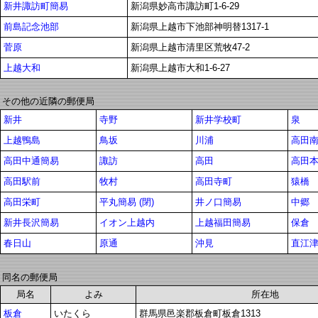
新井諏訪町簡易
新潟県妙高市諏訪町1-6-29
前島記念池部
新潟県上越市下池部神明替1317-1
菅原
新潟県上越市清里区荒牧47-2
上越大和
新潟県上越市大和1-6-27
その他の近隣の郵便局
新井
寺野
新井学校町
泉
上越鴨島
鳥坂
川浦
高田
高田中通簡易
諏訪
高田
高田
高田駅前
牧村
高田寺町
猿橋
高田栄町
平丸簡易 (閉)
井ノ口簡易
中郷
新井長沢簡易
イオン上越内
上越福田簡易
保倉
春日山
原通
沖見
直江津
同名の郵便局
局名
よみ
所在地
板倉
いたくら
群馬県邑楽郡板倉町板倉1313