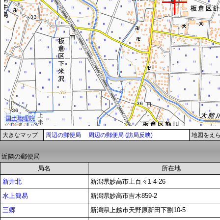
大きなマップ
周辺の郵便局
周辺の郵便局 (訪局反映)
地図をえ
近隣の郵便局
局名
所在地
新井北
新潟県妙高市上百々1-4-26
水上簡易
新潟県妙高市吉木859-2
三郷
新潟県上越市天野原新田下割10-5