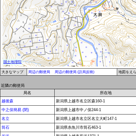
大きなマップ
周辺の郵便局
周辺の郵便局 (訪局反映)
地図をえ
近隣の郵便局
局名
所在地
越後森
新潟県上越市名立区森160-1
中之俣簡易 (閉)
新潟県上越市中ノ俣244-1
名立
新潟県上越市名立区名立大町147-1
筒石
新潟県糸魚川市筒石463-1