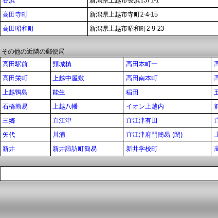
谷浜
新潟県上越市長浜1371-1
高田寺町
新潟県上越市寺町2-4-15
高田昭和町
新潟県上越市昭和町2-9-23
その他の近隣の郵便局
高田駅前
頸城槙
高田本町一
高田栄町
上越中屋敷
高田南本町
上越鴨島
能生
稲田
石橋簡易
上越八幡
イオン上越内
三郷
直江津
直江津有田
矢代
川浦
直江津府門簡易 (閉)
新井
新井諏訪町簡易
新井学校町