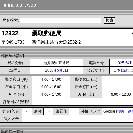
●
inukugi : web
局名検索:
12332
桑取郵便局
〒949-1733
新潟県上越市大渕2532-2
郵便局の詳細
局の分類
電話番号
無集配の直営局
025-541
訪問日
公式サイト
2018年5月1日
日本郵政公
郵便窓口 (平)
郵便窓口 (土)
9:00～17:00
-
貯金窓口 (平)
貯金窓口 (土)
9:00～16:00
-
ATM (平)
ATM (土)
9:00～17:30
9:00～12:30
営業日の特例等
貯金(入金)
為替
風景印
外部リンク
○
○
○
Google (
検索
画
個人メモ
郵便局の画像