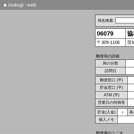
●
inukugi : web
局名検索:
06079
協
〒309-1106
茨
郵便局の詳細
局の分類
訪問日
郵便窓口 (平)
貯金窓口 (平)
ATM (平)
営業日の特例等
貯金(入金)
為
○
個人メモ
郵便局のうごき