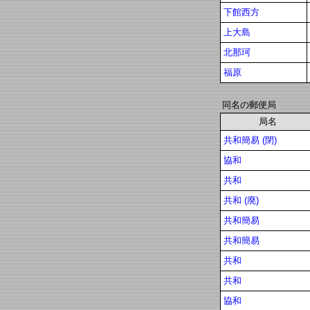
下館西方
上大島
北那珂
福原
同名の郵便局
局名
共和簡易 (閉)
協和
共和
共和 (廃)
共和簡易
共和簡易
共和
共和
協和