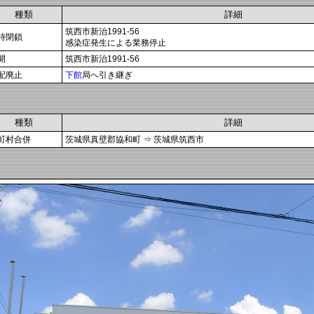
種類
詳細
筑西市新治1991-56
時閉鎖
感染症発生による業務停止
開
筑西市新治1991-56
配廃止
下館
局へ引き継ぎ
種類
詳細
町村合併
茨城県真壁郡協和町 ⇒ 茨城県筑西市