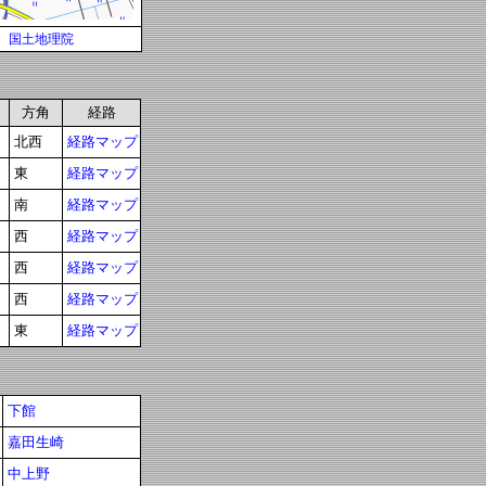
国土地理院
方角
経路
北西
経路マップ
東
経路マップ
南
経路マップ
西
経路マップ
西
経路マップ
西
経路マップ
東
経路マップ
下館
嘉田生崎
中上野