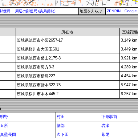
郵便局
周辺の郵便局 (訪局反映)
地図をえらぶ
ZENRIN
Google
所在地
直線距離
茨城県筑西市小栗2657-17
3.149 km
茨城県桜川市大国玉601
3.449 km
茨城県筑西市桑山2175-3
3.921 km
茨城県筑西市羽方3-3
4.289 km
茨城県筑西市横島227
4.454 km
茨城県筑西市折本322-75
5.947 km
茨城県桜川市本木445-2
6.257 km
局
明野
村田
下館駅前
五所
物部
岩瀬
真壁長岡
久下田
紫尾