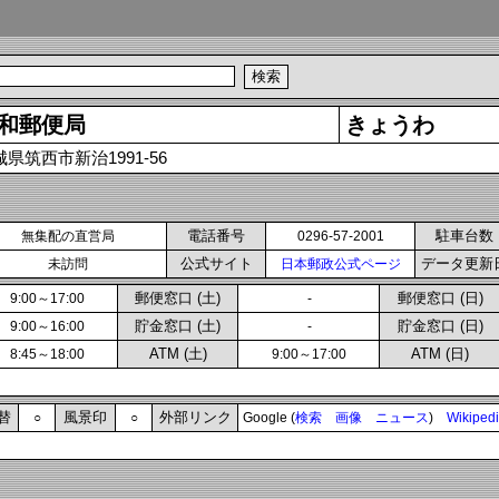
和郵便局
きょうわ
城県筑西市新治1991-56
電話番号
駐車台数
無集配の直営局
0296-57-2001
公式サイト
データ更新
未訪問
日本郵政公式ページ
郵便窓口 (土)
郵便窓口 (日)
9:00～17:00
-
貯金窓口 (土)
貯金窓口 (日)
9:00～16:00
-
ATM (土)
ATM (日)
8:45～18:00
9:00～17:00
替
風景印
外部リンク
○
○
Google (
検索
画像
ニュース
)
Wikiped