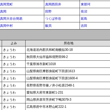
真岡荒町
真岡西田井
東那珂
真岡
田野
長沼
真岡大谷台簡易
つくば作谷
延島
真岡中村
飯貝
吉田
よみ
所在地
きょうわ
北海道岩内郡共和町南幌似30-18
きょうわ
秋田県大仙市協和境野田99-2
きょうわ
千葉県旭市新町1018
きょうわ
山梨県南巨摩郡身延町下田原1613
きょうわ
山梨県南巨摩郡身延町下田原1600-4
きょうわ
長野県長野市篠ノ井小松原2348-1
きょうわ
愛知県大府市東新町1-231
きょうわ
岡山県井原市芳井町下鴫3079-3
きょうわ
広島県府中市木野山町222-1