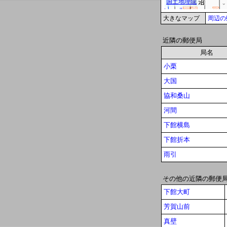
大きなマップ
周辺の
近隣の郵便局
局名
小栗
大国
協和桑山
河間
下館横島
下館折本
雨引
その他の近隣の郵便
下館大町
芳賀山前
真壁