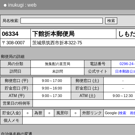
●
inukugi : web
局名検索:
06334
下館折本郵便局
しも
〒308-0007
茨城県筑西市折本322-75
郵便局の詳細
局の分類
電話番号
無集配の直営局
0296-24
訪問日
公式サイト
未訪問
日本郵政公
郵便窓口 (平)
郵便窓口 (土)
9:00～17:00
-
貯金窓口 (平)
貯金窓口 (土)
9:00～16:00
-
ATM (平)
ATM (土)
9:00～17:30
9:00～12:30
営業日の特例等
貯金(入金)
為替
風景印
外部リンク
○
○
○
Google (
検索
画
個人メモ
自治体名称の変遷