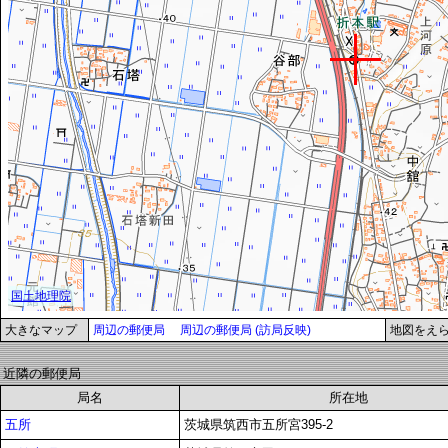
大きなマップ
周辺の郵便局
周辺の郵便局 (訪局反映)
地図をえ
近隣の郵便局
局名
所在地
五所
茨城県筑西市五所宮395-2