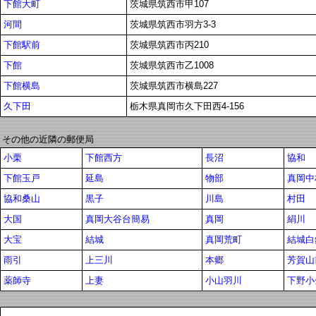
下館大町
茨城県筑西市甲107
河間
茨城県筑西市羽方3-3
下館駅前
茨城県筑西市丙210
下館
茨城県筑西市乙1008
下館横島
茨城県筑西市横島227
久下田
栃木県真岡市久下田西4-156
その他の近隣の郵便局
小栗
下館西方
長沼
協和
下館玉戸
延島
物部
真岡中
協和桑山
黒子
川島
村田
大国
真岡大谷台簡易
真岡
絹川
大宝
結城
真岡荒町
結城白
雨引
上三川
本郷
芳賀山
薬師寺
上妻
小山羽川
下野小