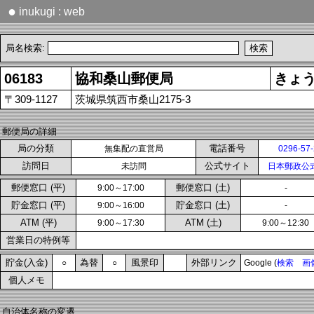
●
inukugi : web
局名検索:
06183
協和桑山郵便局
きょ
〒309-1127
茨城県筑西市桑山2175-3
郵便局の詳細
局の分類
電話番号
無集配の直営局
0296-57
訪問日
公式サイト
未訪問
日本郵政公
郵便窓口 (平)
郵便窓口 (土)
9:00～17:00
-
貯金窓口 (平)
貯金窓口 (土)
9:00～16:00
-
ATM (平)
ATM (土)
9:00～17:30
9:00～12:30
営業日の特例等
貯金(入金)
為替
風景印
外部リンク
○
○
Google (
検索
画
個人メモ
自治体名称の変遷