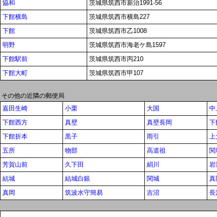
協和
茨城県筑西市新治1991-56
下館横島
茨城県筑西市横島227
下館
茨城県筑西市乙1008
明野
茨城県筑西市海老ケ島1597
下館駅前
茨城県筑西市丙210
下館大町
茨城県筑西市甲107
その他の近隣の郵便局
嘉田生崎
小栗
大国
中
下館西方
真壁
真壁長岡
下
下館折本
黒子
雨引
上
五所
物部
高道祖
関
芳賀山前
久下田
絹川
岩
結城
結城白銀
関城
真
真岡
筑波水守簡易
吉沼
長