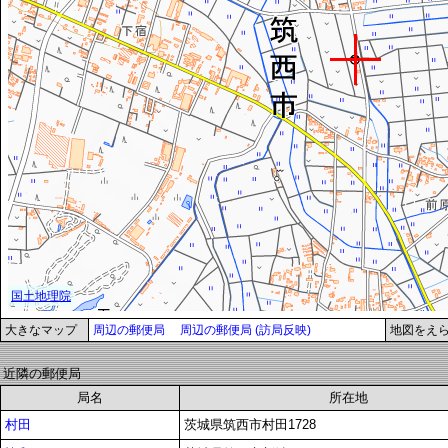
大きなマップ
周辺の郵便局
周辺の郵便局 (訪局反映)
地図をえ
近隣の郵便局
局名
所在地
村田
茨城県筑西市村田1728