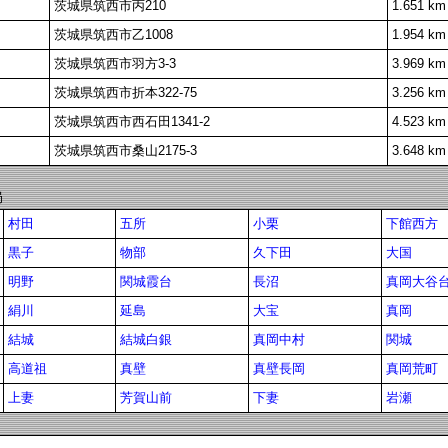
茨城県筑西市丙210
1.651 km
茨城県筑西市乙1008
1.954 km
茨城県筑西市羽方3-3
3.969 km
茨城県筑西市折本322-75
3.256 km
茨城県筑西市西石田1341-2
4.523 km
茨城県筑西市桑山2175-3
3.648 km
局
村田
五所
小栗
下館西方
黒子
物部
久下田
大国
明野
関城霞台
長沼
真岡大谷
絹川
延島
大宝
真岡
結城
結城白銀
真岡中村
関城
高道祖
真壁
真壁長岡
真岡荒町
上妻
芳賀山前
下妻
岩瀬