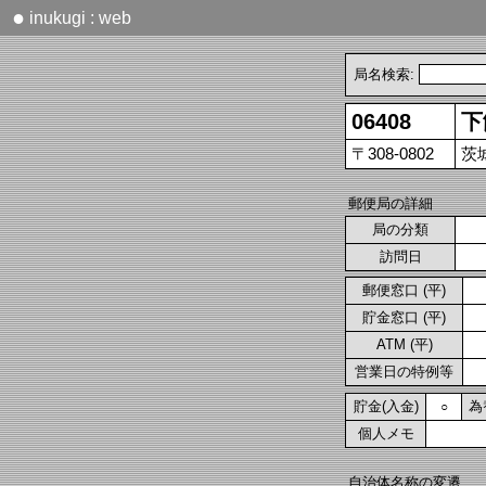
●
inukugi : web
局名検索:
06408
下
〒308-0802
茨
郵便局の詳細
局の分類
訪問日
郵便窓口 (平)
貯金窓口 (平)
ATM (平)
営業日の特例等
貯金(入金)
為
○
個人メモ
自治体名称の変遷