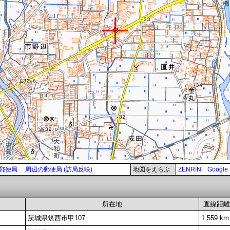
郵便局
周辺の郵便局 (訪局反映)
地図をえらぶ
ZENRIN
Google
所在地
直線距離
茨城県筑西市甲107
1.559 km