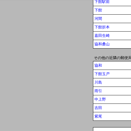
下館駅前
下館
河間
下館折本
嘉田生崎
協和桑山
その他の近隣の郵便
協和
下館玉戸
川島
雨引
中上野
吉田
紫尾