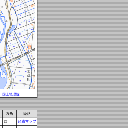
国土地理院
方角
経路
西
経路マップ