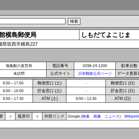
館横島郵便局
しもだてよこじま
城県筑西市横島227
電話番号
駐車台数
無集配の直営局
0296-24-1200
公式サイト
データ更新
未訪問
日本郵政公式ページ
郵便窓口 (土)
郵便窓口 (日)
9:00～17:00
-
貯金窓口 (土)
貯金窓口 (日)
9:00～16:00
-
ATM (土)
ATM (日)
9:00～17:30
9:00～12:30
替
風景印
外部リンク
○
○
Google (
検索
画像
ニュース
)
Wikiped