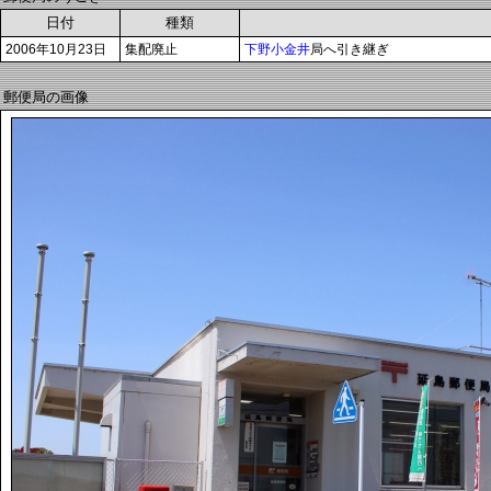
日付
種類
2006年10月23日
集配廃止
下野小金井
局へ引き継ぎ
郵便局の画像