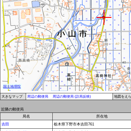
大きなマップ
周辺の郵便局
周辺の郵便局 (訪局反映)
地図をえ
近隣の郵便局
局名
所在地
吉田
栃木県下野市本吉田761