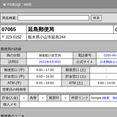
●
inukugi : web
局名検索:
07065
延島郵便局
〒323-0152
栃木県小山市延島244
郵便局の詳細
局の分類
電話番号
無集配の直営局
0285-49
訪問日
公式サイト
2021年4月30日
日本郵政公
郵便窓口 (平)
郵便窓口 (土)
9:00～17:00
-
貯金窓口 (平)
貯金窓口 (土)
9:00～16:00
-
ATM (平)
ATM (土)
8:45～18:00
9:00～14:00
営業日の特例等
貯金(入金)
為替
風景印
外部リンク
○
○
○
Google (
検索
画
個人メモ
郵便局のうごき