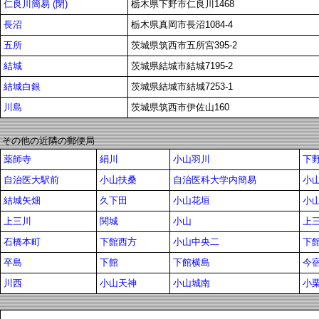
仁良川簡易 (閉)
栃木県下野市仁良川1468
長沼
栃木県真岡市長沼1084-4
五所
茨城県筑西市五所宮395-2
結城
茨城県結城市結城7195-2
結城白銀
茨城県結城市結城7253-1
川島
茨城県筑西市伊佐山160
その他の近隣の郵便局
薬師寺
絹川
小山羽川
下
自治医大駅前
小山扶桑
自治医科大学内簡易
小
結城矢畑
久下田
小山花垣
小
上三川
関城
小山
上
石橋本町
下館西方
小山中央二
下
卒島
下館
下館横島
今
川西
小山天神
小山城南
小