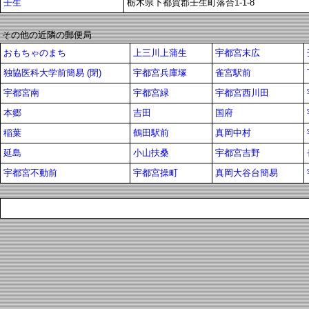
壬生
栃木県下都賀郡壬生町落合1-1-8
その他の近隣の郵便局
おもちゃのまち
上三川上蒲生
宇都宮末広
独協医科大学前簡易 (閉)
宇都宮兵庫塚
雀宮駅前
宇都宮南
宇都宮緑
宇都宮西川田
本郷
吉田
国府
稲葉
鶴田駅前
真岡中村
延島
小山扶桑
宇都宮吉野
宇都宮不動前
宇都宮操町
真岡大谷台簡易