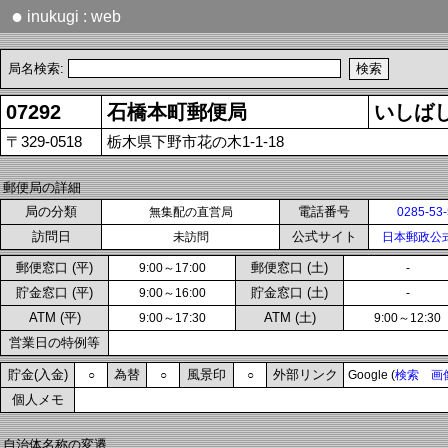
●
inukugi : web
局名検索:
07292
石橋本町郵便局
いしば
〒329-0518
栃木県下野市花の木1-1-18
郵便局の詳細
局の分類
電話番号
無集配の直営局
0285-53
訪問日
公式サイト
未訪問
日本郵政公
郵便窓口 (平)
郵便窓口 (土)
9:00～17:00
-
貯金窓口 (平)
貯金窓口 (土)
9:00～16:00
-
ATM (平)
ATM (土)
9:00～17:30
9:00～12:30
営業日の特例等
貯金(入金)
為替
風景印
外部リンク
○
○
○
Google (
検索
画
個人メモ
自治体名称の変遷