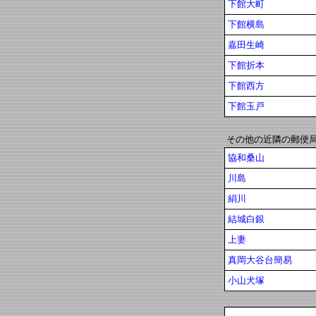
下館大町
下館横島
嘉田生崎
下館折本
下館西方
下館玉戸
その他の近隣の郵便
協和桑山
川島
絹川
結城白銀
上妻
真岡大谷台簡易
小山犬塚