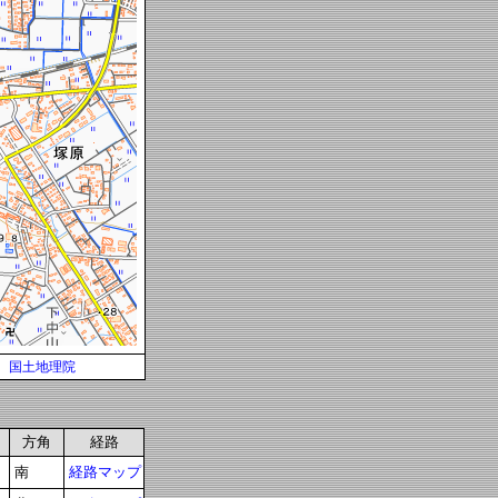
国土地理院
方角
経路
南
経路マップ