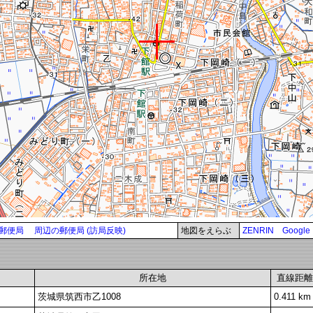
郵便局
周辺の郵便局 (訪局反映)
地図をえらぶ
ZENRIN
Google
所在地
直線距離
茨城県筑西市乙1008
0.411 km