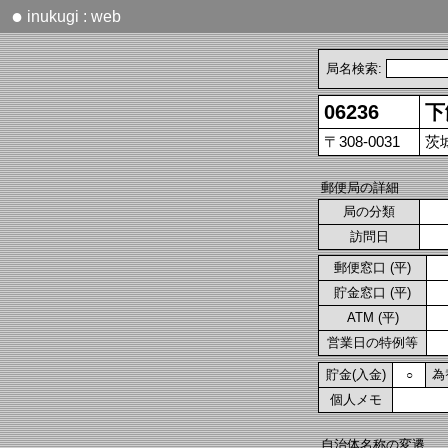
●
inukugi : web
局名検索:
06236
下
〒308-0031
茨
郵便局の詳細
局の分類
訪問日
郵便窓口 (平)
貯金窓口 (平)
ATM (平)
営業日の特例等
貯金(入金)
為
○
個人メモ
自治体名称の変遷