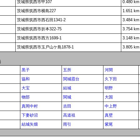
茨城県筑西市甲107
0.480 km
茨城県筑西市横島227
1.651 km
茨城県筑西市西石田1341-2
3.484 km
茨城県筑西市折本322-75
3.754 km
茨城県筑西市西方1699-1
3.148 km
茨城県筑西市玉戸山ケ島1878-1
3.805 km
局
黒子
五所
河間
協和
関城霞台
久下田
大宝
結城
明野
物部
関城
大国
真岡中村
吉田
中上野
下妻砂沼
高道祖
真壁
結城矢畑
雨引
紫尾