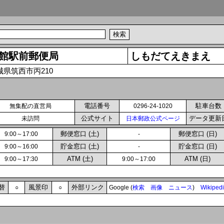
館駅前郵便局
しもだてえきまえ
城県筑西市丙210
電話番号
駐車台数
無集配の直営局
0296-24-1020
公式サイト
データ更新
未訪問
日本郵政公式ページ
郵便窓口 (土)
郵便窓口 (日)
9:00～17:00
-
貯金窓口 (土)
貯金窓口 (日)
9:00～16:00
-
ATM (土)
ATM (日)
9:00～17:30
9:00～17:00
替
風景印
外部リンク
○
○
Google (
検索
画像
ニュース
)
Wikiped