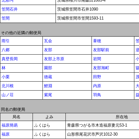
北那珂
茨城県桜川市南飯田1085-4
笠間石井
茨城県笠間市石井1090
笠間
茨城県笠間市笠間1593-11
その他の近隣の郵便局
雨引
瓦会
葦穂
八郷
友部
友部駅前
真壁長岡
友部上市原
岩間
林
園部
友部旭町
小栗
徳蔵
田野
北川根
鯉淵
内原
山ノ荘
紫尾
羽鳥
同名の郵便局
局名
よみ
所在地
福原簡易
ふくはら
青森県つがる市木造福原妻元53-1
福原
ふくはら
山形県尾花沢市芦沢1012-30