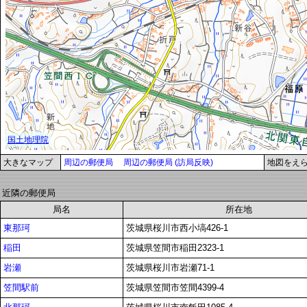
大きなマップ
周辺の郵便局
周辺の郵便局 (訪局反映)
地図をえ
近隣の郵便局
局名
所在地
東那珂
茨城県桜川市西小塙426-1
稲田
茨城県笠間市稲田2323-1
岩瀬
茨城県桜川市岩瀬71-1
笠間駅前
茨城県笠間市笠間4399-4