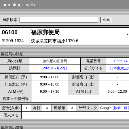
●
inukugi : web
局名検索:
06100
福原郵便局
〒309-1634
茨城県笠間市福原1330-6
郵便局の詳細
局の分類
電話番号
無集配の直営局
0296-74
訪問日
公式サイト
2021年2月22日
日本郵政公
郵便窓口 (平)
郵便窓口 (土)
9:00～17:00
-
貯金窓口 (平)
貯金窓口 (土)
9:00～16:00
-
ATM (平)
ATM (土)
9:00～17:30
9:00～12:30
営業日の特例等
貯金(入金)
為替
風景印
外部リンク
○
○
○
Google (
検索
画
個人メモ
郵便局の画像