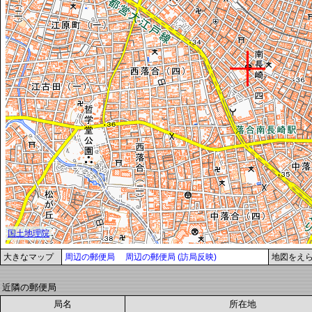
大きなマップ
周辺の郵便局
周辺の郵便局 (訪局反映)
地図をえ
近隣の郵便局
局名
所在地