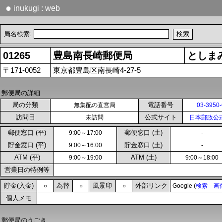
●
inukugi : web
局名検索:
01265
豊島南長崎郵便局
としま
〒171-0052
東京都豊島区南長崎4-27-5
郵便局の詳細
局の分類
電話番号
無集配の直営局
03-3950
訪問日
公式サイト
未訪問
日本郵政公
郵便窓口 (平)
郵便窓口 (土)
9:00～17:00
-
貯金窓口 (平)
貯金窓口 (土)
9:00～16:00
-
ATM (平)
ATM (土)
9:00～19:00
9:00～18:00
営業日の特例等
貯金(入金)
為替
風景印
外部リンク
○
○
○
Google (
検索
画
個人メモ
郵便局のうごき