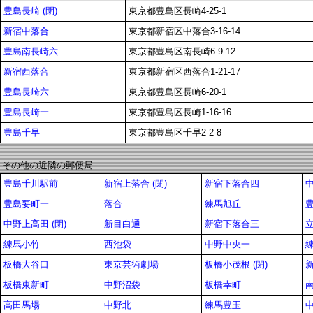
豊島長崎 (閉)
東京都豊島区長崎4-25-1
新宿中落合
東京都新宿区中落合3-16-14
豊島南長崎六
東京都豊島区南長崎6-9-12
新宿西落合
東京都新宿区西落合1-21-17
豊島長崎六
東京都豊島区長崎6-20-1
豊島長崎一
東京都豊島区長崎1-16-16
豊島千早
東京都豊島区千早2-2-8
その他の近隣の郵便局
豊島千川駅前
新宿上落合 (閉)
新宿下落合四
豊島要町一
落合
練馬旭丘
中野上高田 (閉)
新目白通
新宿下落合三
立
練馬小竹
西池袋
中野中央一
板橋大谷口
東京芸術劇場
板橋小茂根 (閉)
板橋東新町
中野沼袋
板橋幸町
高田馬場
中野北
練馬豊玉