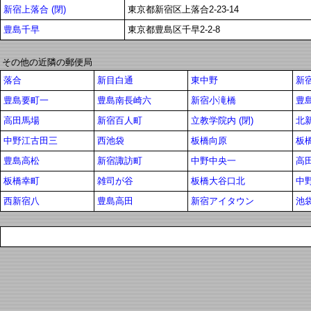
新宿上落合 (閉)
東京都新宿区上落合2-23-14
豊島千早
東京都豊島区千早2-2-8
その他の近隣の郵便局
落合
新目白通
東中野
新
豊島要町一
豊島南長崎六
新宿小滝橋
豊
高田馬場
新宿百人町
立教学院内 (閉)
北
中野江古田三
西池袋
板橋向原
板
豊島高松
新宿諏訪町
中野中央一
高
板橋幸町
雑司が谷
板橋大谷口北
中
西新宿八
豊島高田
新宿アイタウン
池