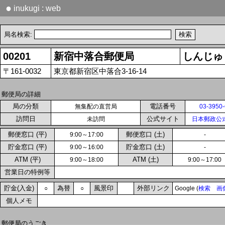
●
inukugi : web
局名検索:
00201
新宿中落合郵便局
しんじゅ
〒161-0032
東京都新宿区中落合3-16-14
郵便局の詳細
局の分類
電話番号
無集配の直営局
03-3950
訪問日
公式サイト
未訪問
日本郵政公
郵便窓口 (平)
郵便窓口 (土)
9:00～17:00
-
貯金窓口 (平)
貯金窓口 (土)
9:00～16:00
-
ATM (平)
ATM (土)
9:00～18:00
9:00～17:00
営業日の特例等
貯金(入金)
為替
風景印
外部リンク
○
○
Google (
検索
画
個人メモ
郵便局のうごき