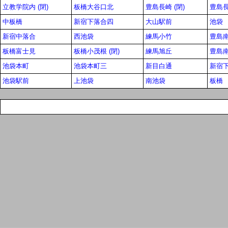
立教学院内 (閉)
板橋大谷口北
豊島長崎 (閉)
豊島
中板橋
新宿下落合四
大山駅前
池袋
新宿中落合
西池袋
練馬小竹
豊島
板橋富士見
板橋小茂根 (閉)
練馬旭丘
豊島
池袋本町
池袋本町三
新目白通
新宿
池袋駅前
上池袋
南池袋
板橋