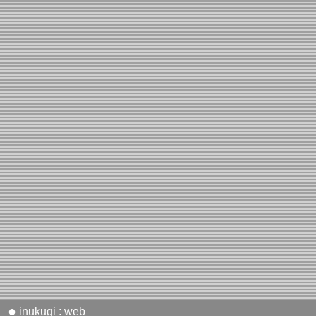
●
inukugi : web