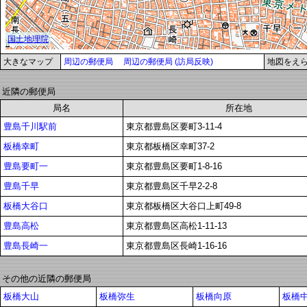
大きなマップ
周辺の郵便局
周辺の郵便局 (訪局反映)
地図をえ
近隣の郵便局
局名
所在地
豊島千川駅前
東京都豊島区要町3-11-4
板橋幸町
東京都板橋区幸町37-2
豊島要町一
東京都豊島区要町1-8-16
豊島千早
東京都豊島区千早2-2-8
板橋大谷口
東京都板橋区大谷口上町49-8
豊島高松
東京都豊島区高松1-11-13
豊島長崎一
東京都豊島区長崎1-16-16
その他の近隣の郵便局
板橋大山
板橋弥生
板橋向原
板橋中