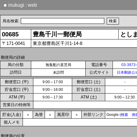
●
inukugi : web
局名検索:
00685
豊島千川一郵便局
とし
〒171-0041
東京都豊島区千川1-14-8
郵便局の詳細
局の分類
電話番号
無集配の直営局
03-3973
訪問日
公式サイト
未訪問
日本郵政公
郵便窓口 (平)
郵便窓口 (土)
9:00～17:00
-
貯金窓口 (平)
貯金窓口 (土)
9:00～16:00
-
ATM (平)
ATM (土)
9:00～17:30
9:00～12:30
営業日の特例等
貯金(入金)
為替
風景印
外部リンク
○
○
○
Google (
検索
画
個人メモ
郵便局の位置