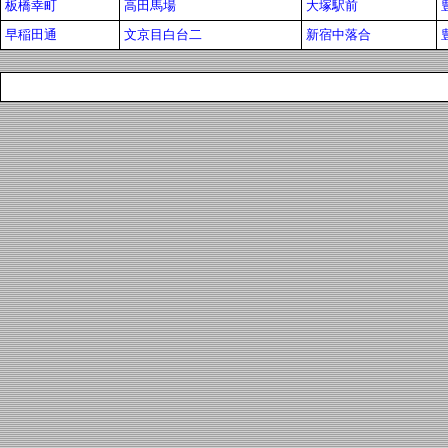
板橋幸町
高田馬場
大塚駅前
早稲田通
文京目白台二
新宿中落合