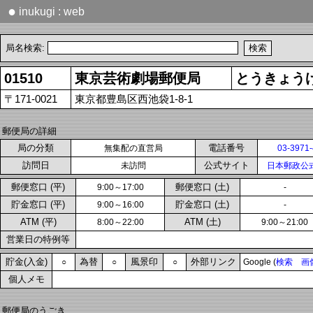
●
inukugi : web
局名検索:
01510
東京芸術劇場郵便局
とうきょう
〒171-0021
東京都豊島区西池袋1-8-1
郵便局の詳細
局の分類
電話番号
無集配の直営局
03-3971
訪問日
公式サイト
未訪問
日本郵政公
郵便窓口 (平)
郵便窓口 (土)
9:00～17:00
-
貯金窓口 (平)
貯金窓口 (土)
9:00～16:00
-
ATM (平)
ATM (土)
8:00～22:00
9:00～21:00
営業日の特例等
貯金(入金)
為替
風景印
外部リンク
○
○
○
Google (
検索
画
個人メモ
郵便局のうごき