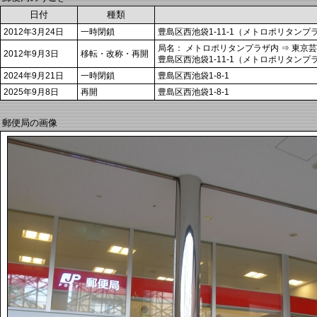
日付
種類
2012年3月24日
一時閉鎖
豊島区西池袋1-11-1（メトロポリタンプ
局名： メトロポリタンプラザ内 ⇒ 東京
2012年9月3日
移転・改称・再開
豊島区西池袋1-11-1（メトロポリタンプラザ
2024年9月21日
一時閉鎖
豊島区西池袋1-8-1
2025年9月8日
再開
豊島区西池袋1-8-1
郵便局の画像