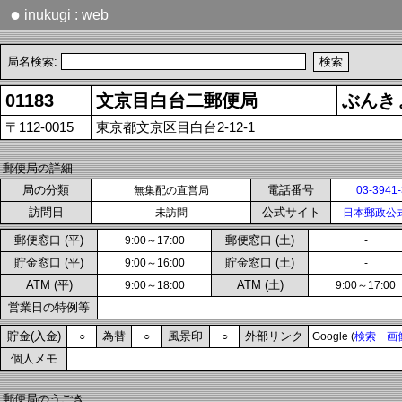
●
inukugi : web
局名検索:
01183
文京目白台二郵便局
ぶんき
〒112-0015
東京都文京区目白台2-12-1
郵便局の詳細
局の分類
電話番号
無集配の直営局
03-3941
訪問日
公式サイト
未訪問
日本郵政公
郵便窓口 (平)
郵便窓口 (土)
9:00～17:00
-
貯金窓口 (平)
貯金窓口 (土)
9:00～16:00
-
ATM (平)
ATM (土)
9:00～18:00
9:00～17:00
営業日の特例等
貯金(入金)
為替
風景印
外部リンク
○
○
○
Google (
検索
画
個人メモ
郵便局のうごき