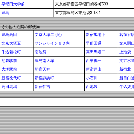
早稲田大学前
東京都新宿区早稲田鶴巻町533
豊島
東京都豊島区東池袋3-18-1
その他の近隣の郵便局
豊島高田
文京大塚二 (閉)
新宿馬場下
茗荷谷
文京大塚五
サンシャイン６０内
早稲田通
文京関
牛込若松町
南池袋
高田馬場二
上池袋
池袋駅前
豊島南大塚
西巣鴨一
文京水
大塚駅前
新宿天神
新宿戸山
新宿北
新宿改代町
新宿諏訪町
小石川
新目白
高田馬場
新宿住吉
西池袋
牛込抜弁