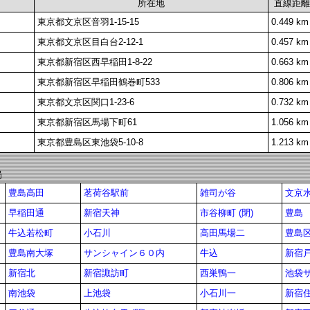
所在地
直線距離
東京都文京区音羽1-15-15
0.449 km
東京都文京区目白台2-12-1
0.457 km
東京都新宿区西早稲田1-8-22
0.663 km
東京都新宿区早稲田鶴巻町533
0.806 km
東京都文京区関口1-23-6
0.732 km
東京都新宿区馬場下町61
1.056 km
東京都豊島区東池袋5-10-8
1.213 km
局
豊島高田
茗荷谷駅前
雑司が谷
文京
早稲田通
新宿天神
市谷柳町 (閉)
豊島
牛込若松町
小石川
高田馬場二
豊島
豊島南大塚
サンシャイン６０内
牛込
新宿
新宿北
新宿諏訪町
西巣鴨一
池袋
南池袋
上池袋
小石川一
新宿