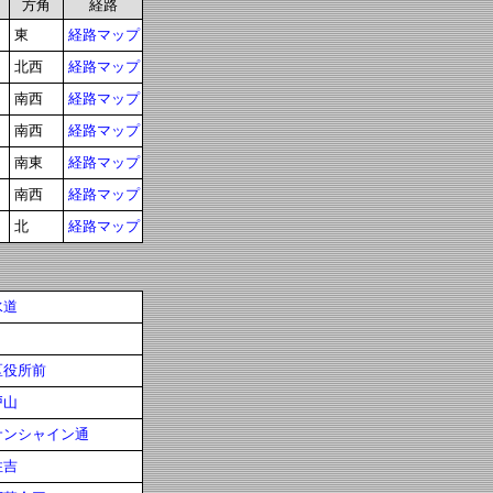
方角
経路
東
経路マップ
北西
経路マップ
南西
経路マップ
南西
経路マップ
南東
経路マップ
南西
経路マップ
北
経路マップ
水道
区役所前
戸山
サンシャイン通
住吉