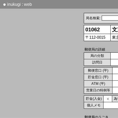
●
inukugi : web
局名検索:
01062
文
〒112-0015
東
郵便局の詳細
局の分類
訪問日
郵便窓口 (平)
貯金窓口 (平)
ATM (平)
営業日の特例等
貯金(入金)
為
○
個人メモ
郵便局のうごき