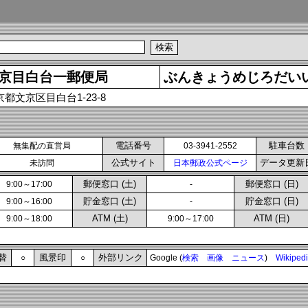
京目白台一郵便局
ぶんきょうめじろだい
京都文京区目白台1-23-8
電話番号
駐車台数
無集配の直営局
03-3941-2552
公式サイト
データ更新
未訪問
日本郵政公式ページ
郵便窓口 (土)
郵便窓口 (日)
9:00～17:00
-
貯金窓口 (土)
貯金窓口 (日)
9:00～16:00
-
ATM (土)
ATM (日)
9:00～18:00
9:00～17:00
替
風景印
外部リンク
○
○
Google (
検索
画像
ニュース
)
Wikiped