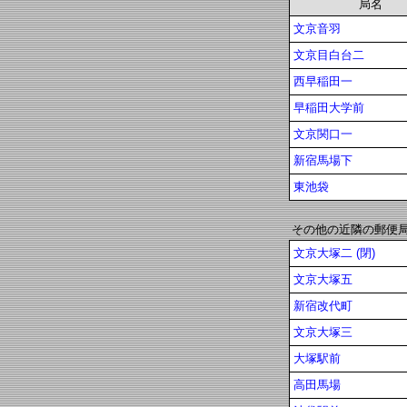
局名
文京音羽
文京目白台二
西早稲田一
早稲田大学前
文京関口一
新宿馬場下
東池袋
その他の近隣の郵便
文京大塚二 (閉)
文京大塚五
新宿改代町
文京大塚三
大塚駅前
高田馬場