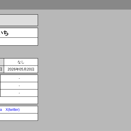
いち
なし
日
2026年05月20日
-
-
-
ia
X(twitter)