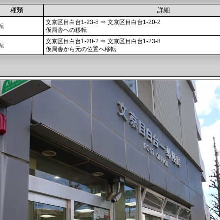
種類
詳細
文京区目白台1-23-8 ⇒ 文京区目白台1-20-2
転
仮局舎への移転
文京区目白台1-20-2 ⇒ 文京区目白台1-23-8
転
仮局舎から元の位置へ移転