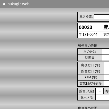
●
inukugi : web
局名検索:
00023
豊
〒171-0044
東
郵便局の詳細
局の分類
訪問日
郵便窓口 (平)
貯金窓口 (平)
ATM (平)
営業日の特例等
貯金(入金)
為
○
個人メモ
郵便局の位置