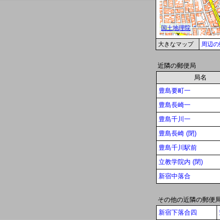
大きなマップ
周辺の
近隣の郵便局
局名
豊島要町一
豊島長崎一
豊島千川一
豊島長崎 (閉)
豊島千川駅前
立教学院内 (閉)
新宿中落合
その他の近隣の郵便
新宿下落合四