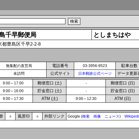
島千早郵便局
としまちはや
京都豊島区千早2-2-8
電話番号
駐車台数
無集配の直営局
03-3956-9523
公式サイト
データ更新
未訪問
日本郵政公式ページ
郵便窓口 (土)
郵便窓口 (日)
9:00～17:00
-
貯金窓口 (土)
貯金窓口 (日)
9:00～16:00
-
ATM (土)
ATM (日)
9:00～17:30
9:00～12:30
替
風景印
外部リンク
○
○
Google (
検索
画像
ニュース
)
Wikiped