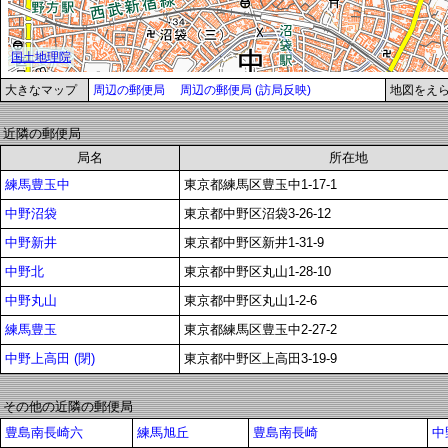
大きなマップ
周辺の郵便局
周辺の郵便局 (訪局反映)
地図をえ
近隣の郵便局
局名
所在地
練馬豊玉中
東京都練馬区豊玉中1-17-1
中野沼袋
東京都中野区沼袋3-26-12
中野新井
東京都中野区新井1-31-9
中野北
東京都中野区丸山1-28-10
中野丸山
東京都中野区丸山1-2-6
練馬豊玉
東京都練馬区豊玉中2-27-2
中野上高田 (閉)
東京都中野区上高田3-19-9
その他の近隣の郵便局
豊島南長崎六
練馬旭丘
豊島南長崎
中