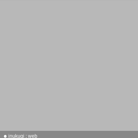
●
inukugi : web