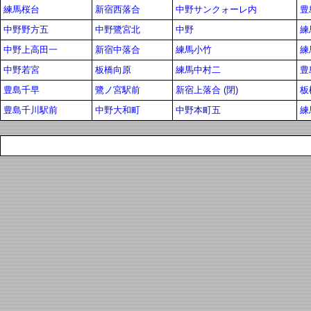
練馬桜台
新宿西落合
中野サンクォーレ内
豊
中野野方五
中野鷺宮北
中野
練
中野上高田一
新宿中落合
練馬小竹
練
中野若宮
板橋向原
練馬中村二
豊
豊島千早
鷺ノ宮駅前
新宿上落合 (閉)
板
豊島千川駅前
中野大和町
中野本町五
練