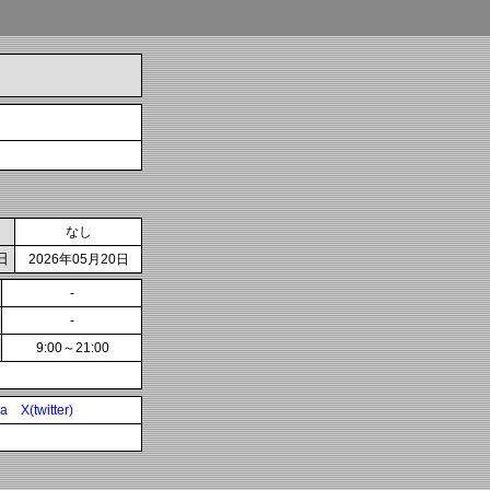
なし
日
2026年05月20日
-
-
9:00～21:00
ia
X(twitter)