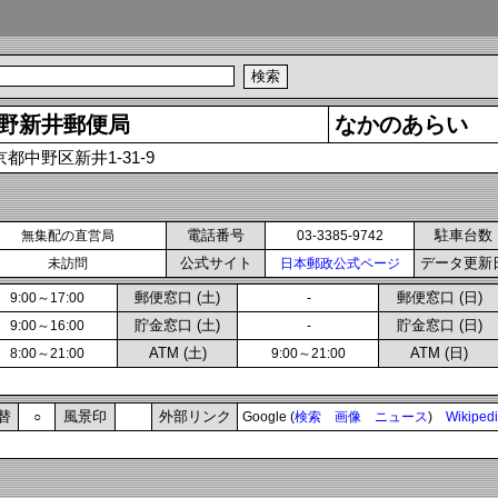
野新井郵便局
なかのあらい
京都中野区新井1-31-9
電話番号
駐車台数
無集配の直営局
03-3385-9742
公式サイト
データ更新
未訪問
日本郵政公式ページ
郵便窓口 (土)
郵便窓口 (日)
9:00～17:00
-
貯金窓口 (土)
貯金窓口 (日)
9:00～16:00
-
ATM (土)
ATM (日)
8:00～21:00
9:00～21:00
替
風景印
外部リンク
○
Google (
検索
画像
ニュース
)
Wikiped