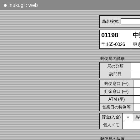
●
inukugi : web
局名検索:
01198
中
〒165-0026
東
郵便局の詳細
局の分類
訪問日
郵便窓口 (平)
貯金窓口 (平)
ATM (平)
営業日の特例等
貯金(入金)
為
○
個人メモ
郵便局の位置