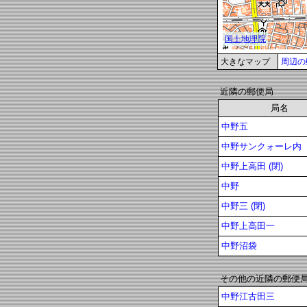
大きなマップ
周辺の
近隣の郵便局
局名
中野五
中野サンクォーレ内
中野上高田 (閉)
中野
中野三 (閉)
中野上高田一
中野沼袋
その他の近隣の郵便
中野江古田三