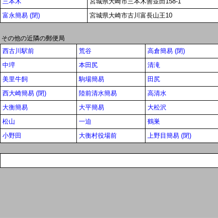
三本木
宮城県大崎市三本木善並田158-1
富永簡易 (閉)
宮城県大崎市古川富長山王10
その他の近隣の郵便局
西古川駅前
荒谷
高倉簡易 (閉)
中埣
本田尻
清滝
美里牛飼
駒場簡易
田尻
西大崎簡易 (閉)
陸前清水簡易
高清水
大衡簡易
大平簡易
大松沢
松山
一迫
鶴巣
小野田
大衡村役場前
上野目簡易 (閉)