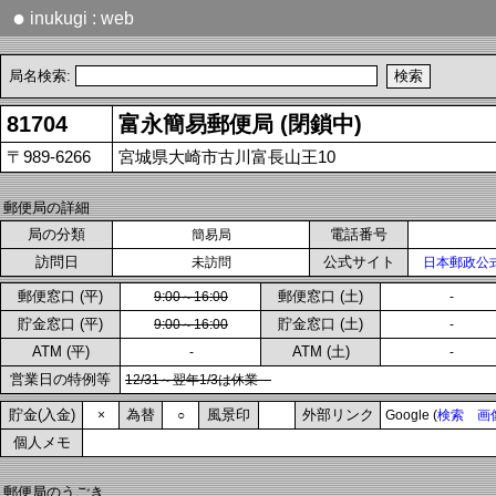
●
inukugi : web
局名検索:
81704
富永簡易郵便局 (閉鎖中)
〒989-6266
宮城県大崎市古川富長山王10
郵便局の詳細
局の分類
電話番号
簡易局
訪問日
公式サイト
未訪問
日本郵政公
郵便窓口 (平)
郵便窓口 (土)
9:00～16:00
-
貯金窓口 (平)
貯金窓口 (土)
9:00～16:00
-
ATM (平)
ATM (土)
-
-
営業日の特例等
12/31～翌年1/3は休業
貯金(入金)
為替
風景印
外部リンク
×
○
Google (
検索
画
個人メモ
郵便局のうごき