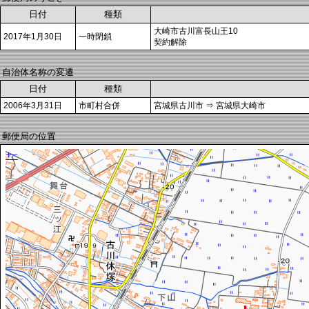
日付
種類
大崎市古川富長山王10
2017年1月30日
一時閉鎖
契約解除
自治体名称の変遷
日付
種類
2006年3月31日
市町村合併
宮城県古川市 ⇒ 宮城県大崎市
郵便局の位置