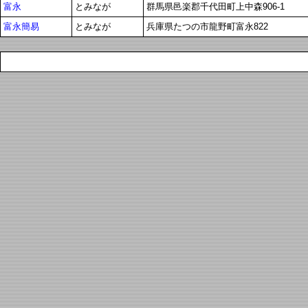
富永
とみなが
群馬県邑楽郡千代田町上中森906-1
富永簡易
とみなが
兵庫県たつの市龍野町富永822