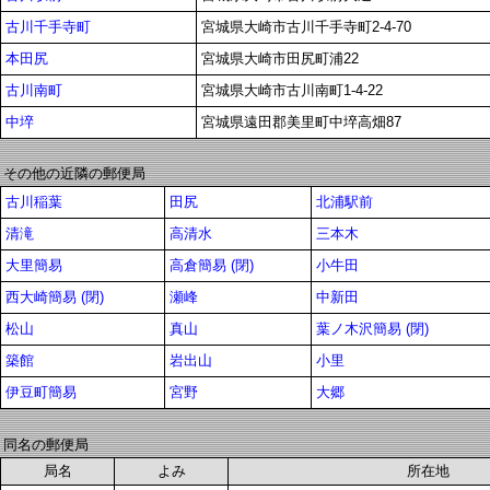
古川千手寺町
宮城県大崎市古川千手寺町2-4-70
本田尻
宮城県大崎市田尻町浦22
古川南町
宮城県大崎市古川南町1-4-22
中埣
宮城県遠田郡美里町中埣高畑87
その他の近隣の郵便局
古川稲葉
田尻
北浦駅前
清滝
高清水
三本木
大里簡易
高倉簡易 (閉)
小牛田
西大崎簡易 (閉)
瀬峰
中新田
松山
真山
葉ノ木沢簡易 (閉)
築館
岩出山
小里
伊豆町簡易
宮野
大郷
同名の郵便局
局名
よみ
所在地