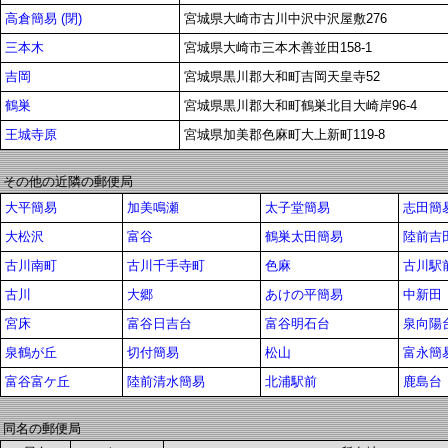
高倉簡易 (閉)
宮城県大崎市古川中沢中沢屋敷276
三本木
宮城県大崎市三本木善並田158-1
吉岡
宮城県黒川郡大和町吉岡天皇寺52
鶴巣
宮城県黒川郡大和町鶴巣北目大崎岸96-4
王城寺原
宮城県加美郡色麻町大上新町119-8
その他の近隣の郵便局
大平簡易
加美鳴瀬
太子堂簡易
志田簡
大松沢
富谷
鶴巣太田簡易
陸前吉
古川南町
古川千手寺町
色麻
古川駅
古川
大郷
あけの平簡易
中新田
宮床
富谷日吉台
富谷明石台
泉向陽
泉鶴が丘
切付簡易
松山
富永簡易
富谷富ケ丘
陸前清水簡易
北浦駅前
鹿島台
同名の郵便局