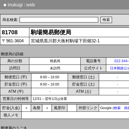
●
inukugi : web
局名検索:
81708
駒場簡易郵便局
〒981-3604
宮城県黒川郡大衡村駒場下田畑32-1
郵便局の詳細
局の分類
電話番号
簡易局
022-344
訪問日
公式サイト
未訪問
日本郵政公
郵便窓口 (平)
郵便窓口 (土)
9:00～16:00
-
貯金窓口 (平)
貯金窓口 (土)
9:00～16:00
-
ATM (平)
ATM (土)
-
-
営業日の特例等
12/31～翌年1/3は休業
貯金(入金)
為替
風景印
外部リンク
○
○
Google (
検索
画
個人メモ
郵便局のうごき