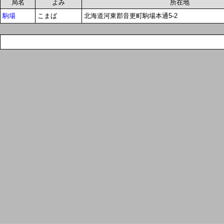
局名
よみ
所在地
駒場
こまば
北海道河東郡音更町駒場本通5-2