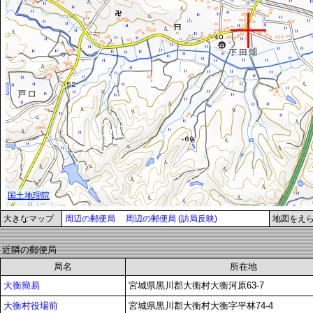
大きなマップ
周辺の郵便局
周辺の郵便局 (訪局反映)
地図をえ
近隣の郵便局
局名
所在地
大衡簡易
宮城県黒川郡大衡村大衡河原63-7
大衡村役場前
宮城県黒川郡大衡村大衡字平林74-4