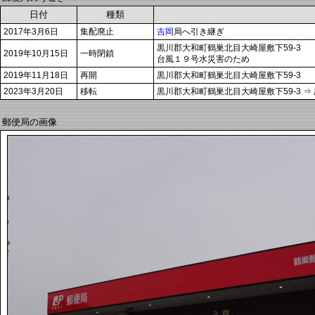
日付
種類
2017年3月6日
集配廃止
吉岡
局へ引き継ぎ
黒川郡大和町鶴巣北目大崎屋敷下59-3
2019年10月15日
一時閉鎖
台風１９号水災害のため
2019年11月18日
再開
黒川郡大和町鶴巣北目大崎屋敷下59-3
2023年3月20日
移転
黒川郡大和町鶴巣北目大崎屋敷下59-3 ⇒
郵便局の画像