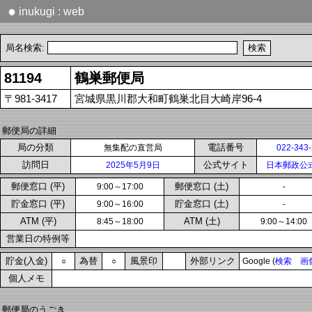
●
inukugi : web
局名検索:
81194
鶴巣郵便局
〒981-3417
宮城県黒川郡大和町鶴巣北目大崎岸96-4
郵便局の詳細
局の分類
電話番号
無集配の直営局
022-343
訪問日
公式サイト
2025年5月9日
日本郵政公
郵便窓口 (平)
郵便窓口 (土)
9:00～17:00
-
貯金窓口 (平)
貯金窓口 (土)
9:00～16:00
-
ATM (平)
ATM (土)
8:45～18:00
9:00～14:00
営業日の特例等
貯金(入金)
為替
風景印
外部リンク
○
○
Google (
検索
画
個人メモ
郵便局のうごき