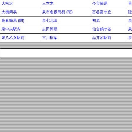
大松沢
三本木
今市簡易
菅
大衡簡易
泉市名坂簡易 (閉)
富谷富ケ丘
陸
高倉簡易 (閉)
泉七北田
初原
泉
泉中央駅内
志田簡易
仙台鶴ケ谷
泉
泉八乙女駅前
古川稲葉
品井沼駅前
泉