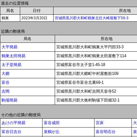
過去の位置情報
局名
日付
所在地
鶴巣
2023年3月20日
宮城県黒川郡大和町鶴巣北目大崎屋敷下59-3
近隣の郵便局
局名
所在地
大平簡易
宮城県黒川郡大和町鶴巣大平円田33-3
鶴巣太田簡易
宮城県黒川郡大和町鶴巣太田屋敷下114
太子堂簡易
宮城県富谷市太子堂1-45-18
大郷
宮城県黒川郡大郷町中村屋敷前109
富谷
宮城県富谷市富谷北裏69-1
吉岡
宮城県黒川郡大和町吉岡天皇寺52
駒場簡易
宮城県黒川郡大衡村駒場下田畑32-1
その他の近隣の郵便局
あけの平簡易
富谷成田
宮床
大
富谷日吉台
泉鶴が丘
富谷明石台
泉