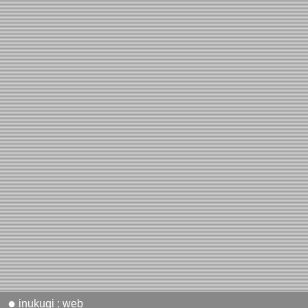
●
inukugi : web