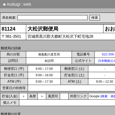
●
inukugi : web
局名検索:
81124
大松沢郵便局
おお
〒981-3501
宮城県黒川郡大郷町大松沢下町宅地28
郵便局の詳細
局の分類
電話番号
無集配の直営局
022-359
訪問日
公式サイト
未訪問
日本郵政公
郵便窓口 (平)
郵便窓口 (土)
9:00～17:00
-
貯金窓口 (平)
貯金窓口 (土)
9:00～16:00
-
ATM (平)
ATM (土)
9:00～17:30
9:00～12:30
営業日の特例等
貯金(入金)
為替
風景印
外部リンク
○
○
Google (
検索
画
個人メモ
郵便局の位置