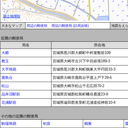
大きなマップ
周辺の郵便局
周辺の郵便局 (訪局反映)
地図をえ
近隣の郵便局
局名
所在地
大郷
宮城県黒川郡大郷町中村屋敷前109
敷玉
宮城県大崎市古川下中目経壇189-3
大平簡易
宮城県黒川郡大和町鶴巣大平円田33-3
鹿島台
宮城県大崎市鹿島台平渡上戸下29-6
松山
宮城県大崎市松山千石広田70-2
品井沼駅前
宮城県宮城郡松島町幡谷鹿渡23-9
北浦駅前
宮城県遠田郡美里町北浦道祖神前10-4
その他の近隣の郵便局
駒場簡易
初原
鶴巣