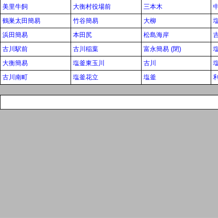
美里牛飼
大衡村役場前
三本木
鶴巣太田簡易
竹谷簡易
大柳
浜田簡易
本田尻
松島海岸
古川駅前
古川稲葉
富永簡易 (閉)
大衡簡易
塩釜東玉川
古川
古川南町
塩釜花立
塩釜