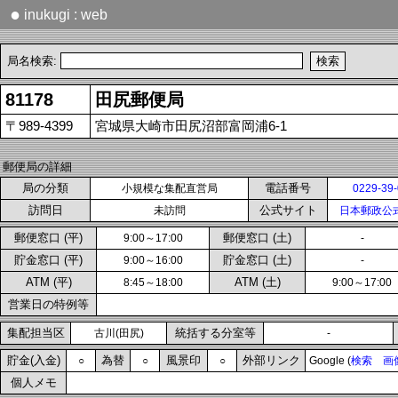
●
inukugi : web
局名検索:
81178
田尻郵便局
〒989-4399
宮城県大崎市田尻沼部富岡浦6-1
郵便局の詳細
局の分類
電話番号
小規模な集配直営局
0229-39
訪問日
公式サイト
未訪問
日本郵政公
郵便窓口 (平)
郵便窓口 (土)
9:00～17:00
-
貯金窓口 (平)
貯金窓口 (土)
9:00～16:00
-
ATM (平)
ATM (土)
8:45～18:00
9:00～17:00
営業日の特例等
集配担当区
統括する分室等
古川(田尻)
-
貯金(入金)
為替
風景印
外部リンク
○
○
○
Google (
検索
画
個人メモ