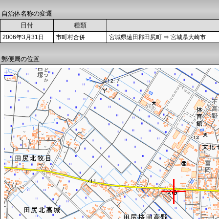
自治体名称の変遷
日付
種類
2006年3月31日
市町村合併
宮城県遠田郡田尻町 ⇒ 宮城県大崎市
郵便局の位置