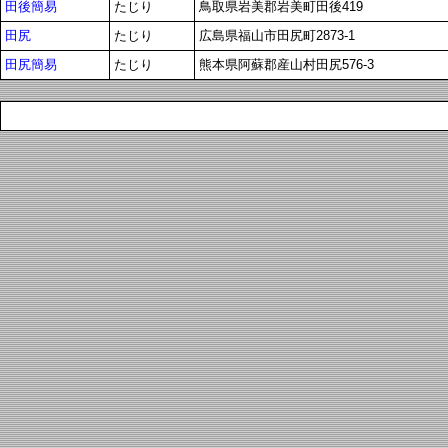
田後簡易
たじり
鳥取県岩美郡岩美町田後419
田尻
たじり
広島県福山市田尻町2873-1
田尻簡易
たじり
熊本県阿蘇郡産山村田尻576-3