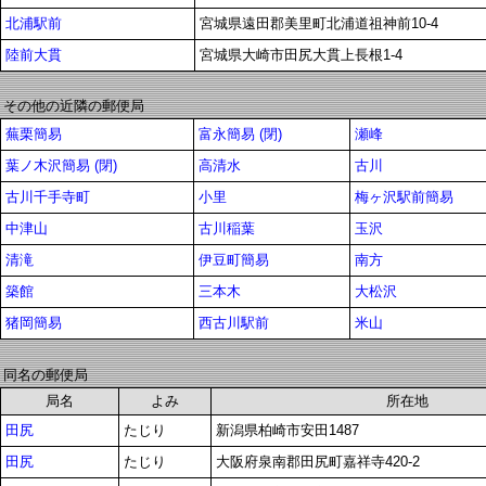
北浦駅前
宮城県遠田郡美里町北浦道祖神前10-4
陸前大貫
宮城県大崎市田尻大貫上長根1-4
その他の近隣の郵便局
蕪栗簡易
富永簡易 (閉)
瀬峰
葉ノ木沢簡易 (閉)
高清水
古川
古川千手寺町
小里
梅ヶ沢駅前簡易
中津山
古川稲葉
玉沢
清滝
伊豆町簡易
南方
築館
三本木
大松沢
猪岡簡易
西古川駅前
米山
同名の郵便局
局名
よみ
所在地
田尻
たじり
新潟県柏崎市安田1487
田尻
たじり
大阪府泉南郡田尻町嘉祥寺420-2