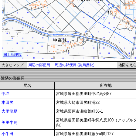
大きなマップ
周辺の郵便局
周辺の郵便局 (訪局反映)
地図をえ
近隣の郵便局
局名
所在地
中埣
宮城県遠田郡美里町中埣高畑87
本田尻
宮城県大崎市田尻町浦22
大里簡易
宮城県栗原市瀬峰荒町36-1
宮城県遠田郡美里町牛飼八反100（アップル
美里牛飼
内）
小牛田
宮城県遠田郡美里町藤ケ崎町127