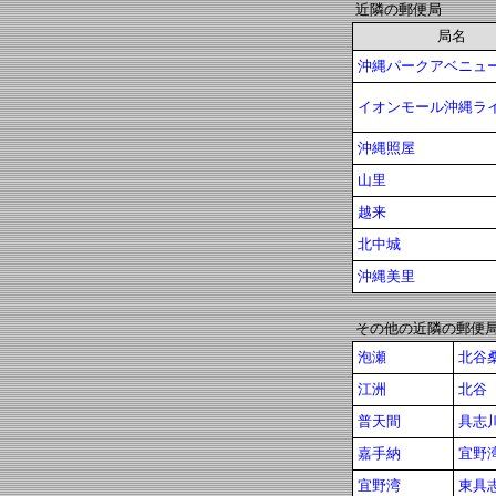
近隣の郵便局
局名
沖縄パークアベニュ
イオンモール沖縄ラ
沖縄照屋
山里
越来
北中城
沖縄美里
その他の近隣の郵便
泡瀬
北谷
江洲
北谷
普天間
具志
嘉手納
宜野
宜野湾
東具