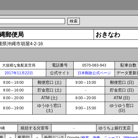
縄郵便局
おきなわ
縄県沖縄市胡屋4-2-16
電話番号
駐車台数
大規模な集配直営局
0570-083-943
公式サイト
データ更新
2017年11月22日
日本郵政公式ページ
郵便窓口 (土)
郵便窓口 (日)
9:00～19:00
9:00～15:00
貯金窓口 (土)
貯金窓口 (日)
9:00～16:00
-
ATM (土)
ATM (日)
8:00～20:00
8:00～20:00
ゆうゆう窓口
ゆうゆう窓口
8:00～19:00
9:00～15:00
(土)
(日)
統括する分室等
ゆうちょ銀行支店
沖縄
-
替
風景印
外部リンク
○
○
Google (
検索
画像
ニュース
)
Wikiped