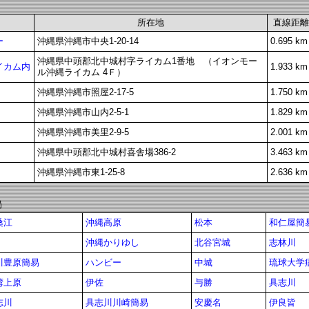
所在地
直線距離
ー
沖縄県沖縄市中央1-20-14
0.695 km
沖縄県中頭郡北中城村字ライカム1番地 （イオンモー
イカム内
1.933 km
ル沖縄ライカム 4Ｆ）
沖縄県沖縄市照屋2-17-5
1.750 km
沖縄県沖縄市山内2-5-1
1.829 km
沖縄県沖縄市美里2-9-5
2.001 km
沖縄県中頭郡北中城村喜舎場386-2
3.463 km
沖縄県沖縄市東1-25-8
2.636 km
局
桑江
沖縄高原
松本
和仁屋簡
沖縄かりゆし
北谷宮城
志林川
川豊原簡易
ハンビー
中城
琉球大学
湾上原
伊佐
与勝
具志川
志川
具志川川崎簡易
安慶名
伊良皆