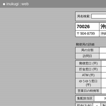
●
inukugi : web
局名検索:
70026
沖
〒904-8799
沖
郵便局の詳細
局の分類
訪問日
郵便窓口 (平)
貯金窓口 (平)
ATM (平)
ゆうゆう窓口
(平)
営業日の特例等
集配担当区
貯金(入金)
為
○