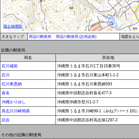
大きなマップ
周辺の郵便局
周辺の郵便局 (訪局反映)
地図をえ
近隣の郵便局
局名
所在地
石川城前
沖縄県うるま市石川1丁目15番30号
石川
沖縄県うるま市石川東山本町1-1-2
石川東恩納
沖縄県うるま市石川東恩納593
喜名
沖縄県中頭郡読谷村喜名477-3
沖縄かりゆし
沖縄県沖縄市登川1-2-7
具志川川崎簡易
沖縄県うるま市川崎99-1（みねアパート101
読谷
沖縄県中頭郡読谷村高志保1297-2
その他の近隣の郵便局