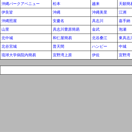
沖縄パークアベニュー
松本
越来
天願簡
伊良皆
沖縄
沖縄美里
江洲
沖縄照屋
安慶名
具志川
嘉手納
山里
具志川豊原簡易
金武
泡瀬
北中城
和仁屋簡易
北谷桑江
東具志
北谷宮城
普天間
ハンビー
中城
琉球大学病院内簡易
宜野湾上原
伊佐
宜野湾