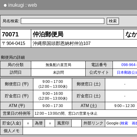
●
inukugi : web
局名検索:
70071
仲泊郵便局
な
〒904-0415
沖縄県国頭郡恩納村仲泊107
郵便局の詳細
局の分類
電話番号
無集配の直営局
098-964
訪問日
公式サイト
未訪問
日本郵政公
9:00～17:00
郵便窓口 (平)
郵便窓口 (土)
-
(12:00～13:00休)
9:00～16:00
貯金窓口 (平)
貯金窓口 (土)
-
(12:00～13:00休)
ATM (平)
ATM (土)
9:00～17:30
9:00～12:30
営業日の特例等
12:00～13:00の間、窓口の営業を休止
貯金(入金)
為替
風景印
外部リンク
○
○
Google (
検索
画
個人メモ