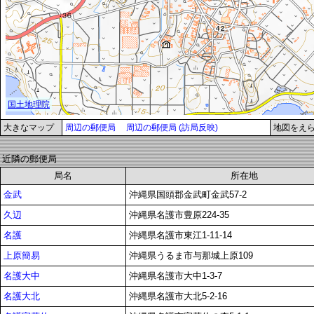
大きなマップ
周辺の郵便局
周辺の郵便局 (訪局反映)
地図をえ
近隣の郵便局
局名
所在地
金武
沖縄県国頭郡金武町金武57-2
久辺
沖縄県名護市豊原224-35
名護
沖縄県名護市東江1-11-14
上原簡易
沖縄県うるま市与那城上原109
名護大中
沖縄県名護市大中1-3-7
名護大北
沖縄県名護市大北5-2-16