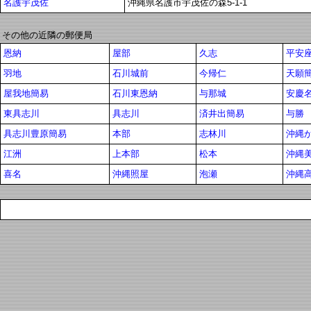
名護宇茂佐
沖縄県名護市宇茂佐の森5-1-1
その他の近隣の郵便局
恩納
屋部
久志
平安
羽地
石川城前
今帰仁
天願
屋我地簡易
石川東恩納
与那城
安慶
東具志川
具志川
済井出簡易
与勝
具志川豊原簡易
本部
志林川
沖縄
江洲
上本部
松本
沖縄
喜名
沖縄照屋
泡瀬
沖縄