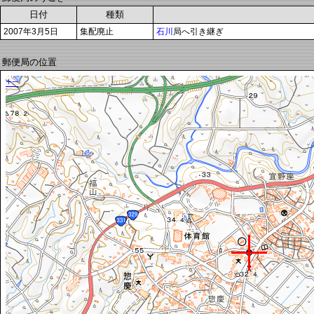
日付
種類
2007年3月5日
集配廃止
石川
局へ引き継ぎ
郵便局の位置