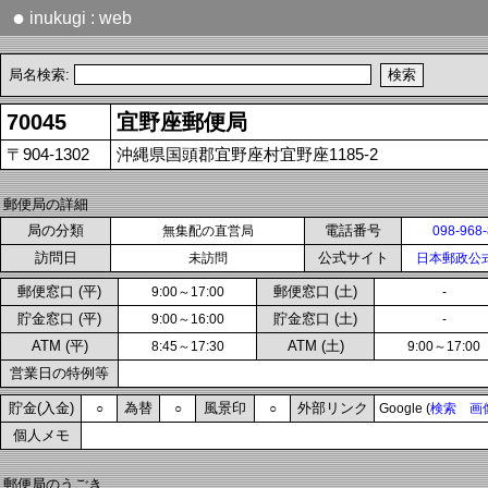
●
inukugi : web
局名検索:
70045
宜野座郵便局
〒904-1302
沖縄県国頭郡宜野座村宜野座1185-2
郵便局の詳細
局の分類
電話番号
無集配の直営局
098-968
訪問日
公式サイト
未訪問
日本郵政公
郵便窓口 (平)
郵便窓口 (土)
9:00～17:00
-
貯金窓口 (平)
貯金窓口 (土)
9:00～16:00
-
ATM (平)
ATM (土)
8:45～17:30
9:00～17:00
営業日の特例等
貯金(入金)
為替
風景印
外部リンク
○
○
○
Google (
検索
画
個人メモ
郵便局のうごき