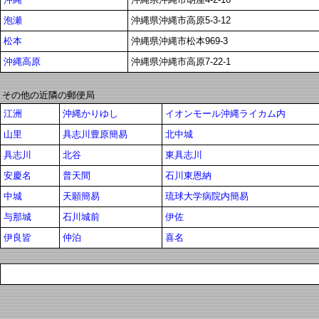
泡瀬
沖縄県沖縄市高原5-3-12
松本
沖縄県沖縄市松本969-3
沖縄高原
沖縄県沖縄市高原7-22-1
その他の近隣の郵便局
江洲
沖縄かりゆし
イオンモール沖縄ライカム内
山里
具志川豊原簡易
北中城
具志川
北谷
東具志川
安慶名
普天間
石川東恩納
中城
天願簡易
琉球大学病院内簡易
与那城
石川城前
伊佐
伊良皆
仲泊
喜名