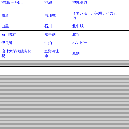
沖縄かりゆし
泡瀬
沖縄高原
イオンモール沖縄ライカム
勝連
与那城
内
山里
石川
北中城
石川城前
嘉手納
北谷
伊良皆
仲泊
ハンビー
琉球大学病院内簡
宜野湾上
恩納
易
原