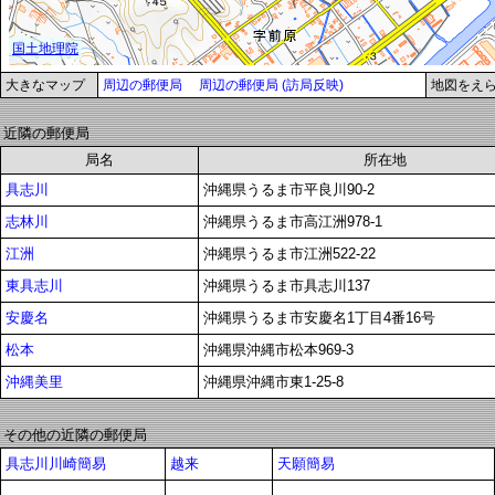
大きなマップ
周辺の郵便局
周辺の郵便局 (訪局反映)
地図をえ
近隣の郵便局
局名
所在地
具志川
沖縄県うるま市平良川90-2
志林川
沖縄県うるま市高江洲978-1
江洲
沖縄県うるま市江洲522-22
東具志川
沖縄県うるま市具志川137
安慶名
沖縄県うるま市安慶名1丁目4番16号
松本
沖縄県沖縄市松本969-3
沖縄美里
沖縄県沖縄市東1-25-8
その他の近隣の郵便局
具志川川崎簡易
越来
天願簡易