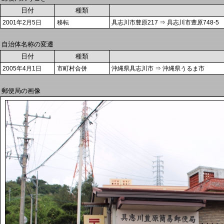
日付
種類
2001年2月5日
移転
具志川市豊原217 ⇒ 具志川市豊原748-5
自治体名称の変遷
日付
種類
2005年4月1日
市町村合併
沖縄県具志川市 ⇒ 沖縄県うるま市
郵便局の画像