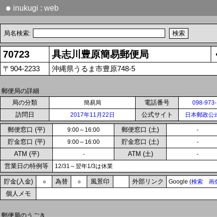
●
inukugi : web
局名検索:
70723
具志川豊原簡易郵便局
〒904-2233
沖縄県うるま市豊原748-5
郵便局の詳細
局の分類
電話番号
簡易局
098-973
訪問日
公式サイト
2017年11月22日
日本郵政公
郵便窓口 (平)
郵便窓口 (土)
9:00～16:00
-
貯金窓口 (平)
貯金窓口 (土)
9:00～16:00
-
ATM (平)
ATM (土)
-
-
営業日の特例等
12/31～翌年1/3は休業
貯金(入金)
為替
風景印
外部リンク
○
○
Google (
検索
画
個人メモ
郵便局のうごき