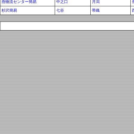
燕物流センター簡易
中之口
月潟
杉沢簡易
七谷
帯織