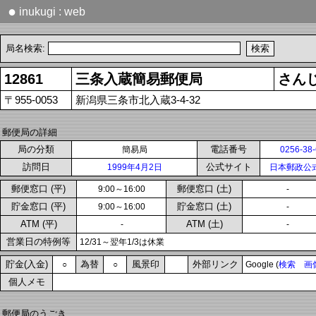
●
inukugi : web
局名検索:
12861
三条入蔵簡易郵便局
さん
〒955-0053
新潟県三条市北入蔵3-4-32
郵便局の詳細
局の分類
電話番号
簡易局
0256-38
訪問日
公式サイト
1999年4月2日
日本郵政公
郵便窓口 (平)
郵便窓口 (土)
9:00～16:00
-
貯金窓口 (平)
貯金窓口 (土)
9:00～16:00
-
ATM (平)
ATM (土)
-
-
営業日の特例等
12/31～翌年1/3は休業
貯金(入金)
為替
風景印
外部リンク
○
○
Google (
検索
画
個人メモ
郵便局のうごき