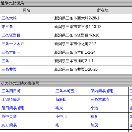
近隣の郵便局
局名
所在地
三条大崎
新潟県三条市西大崎2-28-1
東三条
新潟県三条市東三条1-13-13
三条塚野目
新潟県三条市塚野目4-3-18
三条一ノ木戸
新潟県三条市仲之町2-17
三条本町一
新潟県三条市本町1-1-24
三条
新潟県三条市旭町2-1-1
三条井栗
新潟県三条市井栗1-20-26
その他の近隣の郵便局
三条四日町
三条本町五
保内簡易 (閉)
上須頃簡易
新飯田
三条本成寺
須田簡易 (閉)
燕東
小池
燕中央通
小中川
福多
灰方簡易
燕
加茂