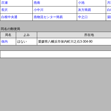
庄瀬
燕南
小池
月
長沢
小中川
灰方簡易
白
白根中央通
燕物流センター簡易
中之口
湯
同名の郵便局
局名
よみ
所在地
保内
ほない
愛媛県八幡浜市保内町川之石3-304-90