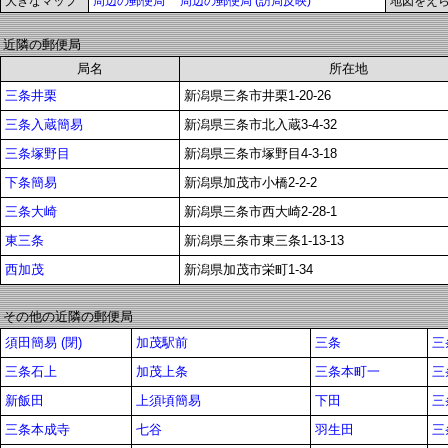
大きなマップ
周辺の郵便局
周辺の郵便局 (訪局反映)
地図をえ
近隣の郵便局
局名
所在地
三条井栗
新潟県三条市井栗1-20-26
三条入蔵簡易
新潟県三条市北入蔵3-4-32
三条塚野目
新潟県三条市塚野目4-3-18
下条簡易
新潟県加茂市小橋2-2-2
三条大崎
新潟県三条市西大崎2-28-1
東三条
新潟県三条市東三条1-13-13
西加茂
新潟県加茂市栄町1-34
その他の近隣の郵便局
須田簡易 (閉)
加茂駅前
三条
三
三条石上
加茂上条
三条本町一
三
新飯田
上須頃簡易
下田
三
三条本成寺
七谷
羽生田
三