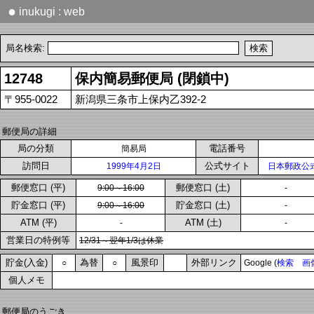
●
inukugi : web
局名検索:
12748
保内簡易郵便局 (閉鎖中)
〒955-0022
新潟県三条市上保内乙392-2
郵便局の詳細
局の分類
電話番号
簡易局
訪問日
公式サイト
1999年4月2日
日本郵政公
郵便窓口 (平)
郵便窓口 (土)
9:00～16:00
-
貯金窓口 (平)
貯金窓口 (土)
9:00～16:00
-
ATM (平)
ATM (土)
-
-
営業日の特例等
12/31～翌年1/3は休業
貯金(入金)
為替
風景印
外部リンク
○
○
Google (
検索
画
個人メモ
郵便局のうごき